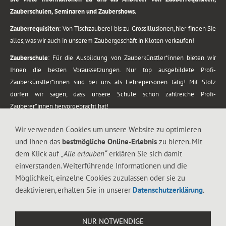
Zauberschulen, Seminaren und Zaubershows.
Zauberrequisiten
: Von Tischzauberei bis zu Grossillusionen, hier finden Sie
alles, was wir auch in unserem Zaubergeschäft in Kloten verkaufen!
Zauberschule
: Für die Ausbildung von Zauberkünstler*innen bieten wir
Ihnen die besten Voraussetzungen. Nur top ausgebildete Profi-
Zauberkünstler*innen sind bei uns als Lehrepersonen tätig! Mit Stolz
dürfen wir sagen, dass unsere Schule schon zahlreiche Profi-
Zauberer*innen hervorgebracht hat!
Zaubershows
: Grosses Repertoire an Zaubershows, diese erstrecken sich
Wir verwenden Cookies um unsere Website zu optimieren
vom Kinderprogramm bis zur Tischzauberei. Lassen Sie sich faszinieren von
und Ihnen das
bestmögliche Online-Erlebnis
zu bieten. Mit
meiner Zauber-Sprech-Show, angerührt mit sprachlichen Sequenzen,
dem Klick auf
„Alle erlauben“
erklären Sie sich damit
gewürzt mit Gags und visuellen Illusionen wie Kaninchen, Vasen, Seilen,
einverstanden. Weiterführende Informationen und die
Flüssigkeit, Seidentuch, Zauberstab, Rose und Gurken.
Möglichkeit, einzelne Cookies zuzulassen oder sie zu
.
deaktivieren, erhalten Sie in unserer
Datenschutzerklärung
.
Alle Rechte vorbehalten. © 1988-2026 Magic Zylinder
NUR NOTWENDIGE
.