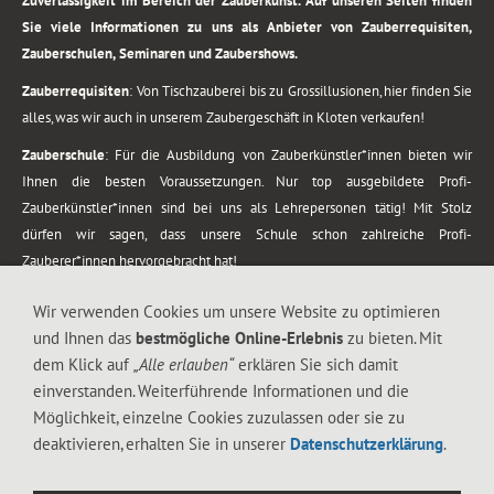
Zuverlässigkeit im Bereich der Zauberkunst. Auf unseren Seiten finden
Sie viele Informationen zu uns als Anbieter von Zauberrequisiten,
Zauberschulen, Seminaren und Zaubershows.
Zauberrequisiten
: Von Tischzauberei bis zu Grossillusionen, hier finden Sie
alles, was wir auch in unserem Zaubergeschäft in Kloten verkaufen!
Zauberschule
: Für die Ausbildung von Zauberkünstler*innen bieten wir
Ihnen die besten Voraussetzungen. Nur top ausgebildete Profi-
Zauberkünstler*innen sind bei uns als Lehrepersonen tätig! Mit Stolz
dürfen wir sagen, dass unsere Schule schon zahlreiche Profi-
Zauberer*innen hervorgebracht hat!
Zaubershows
: Grosses Repertoire an Zaubershows, diese erstrecken sich
Wir verwenden Cookies um unsere Website zu optimieren
vom Kinderprogramm bis zur Tischzauberei. Lassen Sie sich faszinieren von
und Ihnen das
bestmögliche Online-Erlebnis
zu bieten. Mit
meiner Zauber-Sprech-Show, angerührt mit sprachlichen Sequenzen,
dem Klick auf
„Alle erlauben“
erklären Sie sich damit
gewürzt mit Gags und visuellen Illusionen wie Kaninchen, Vasen, Seilen,
einverstanden. Weiterführende Informationen und die
Flüssigkeit, Seidentuch, Zauberstab, Rose und Gurken.
Möglichkeit, einzelne Cookies zuzulassen oder sie zu
.
deaktivieren, erhalten Sie in unserer
Datenschutzerklärung
.
Alle Rechte vorbehalten. © 1988-2026 Magic Zylinder