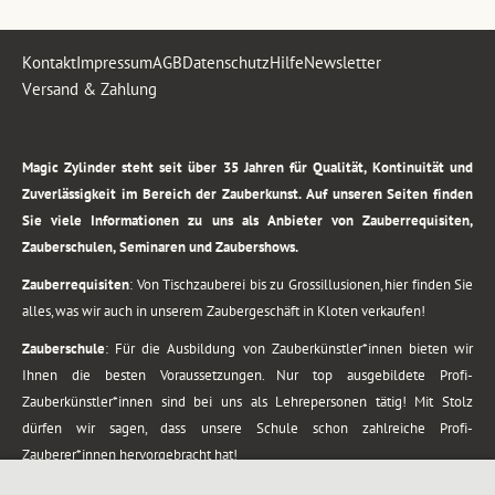
Kontakt
Impressum
AGB
Datenschutz
Hilfe
Newsletter
Versand & Zahlung
.
Magic Zylinder steht seit über 35 Jahren für Qualität, Kontinuität und
Zuverlässigkeit im Bereich der Zauberkunst. Auf unseren Seiten finden
Sie viele Informationen zu uns als Anbieter von Zauberrequisiten,
Zauberschulen, Seminaren und Zaubershows.
Zauberrequisiten
: Von Tischzauberei bis zu Grossillusionen, hier finden Sie
alles, was wir auch in unserem Zaubergeschäft in Kloten verkaufen!
Zauberschule
: Für die Ausbildung von Zauberkünstler*innen bieten wir
Ihnen die besten Voraussetzungen. Nur top ausgebildete Profi-
Zauberkünstler*innen sind bei uns als Lehrepersonen tätig! Mit Stolz
dürfen wir sagen, dass unsere Schule schon zahlreiche Profi-
Zauberer*innen hervorgebracht hat!
Zaubershows
: Grosses Repertoire an Zaubershows, diese erstrecken sich