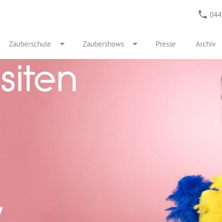
044
Zauberschule
Zaubershows
Presse
Archiv