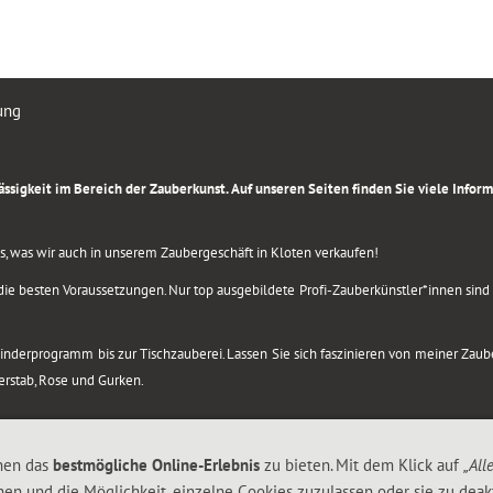
ung
rlässigkeit im Bereich der Zauberkunst. Auf unseren Seiten finden Sie viele Info
lles, was wir auch in unserem Zaubergeschäft in Kloten verkaufen!
ie besten Voraussetzungen. Nur top ausgebildete Profi-Zauberkünstler*innen sind b
 Kinderprogramm bis zur Tischzauberei. Lassen Sie sich faszinieren von meiner Za
berstab, Rose und Gurken.
nen das
bestmögliche Online-Erlebnis
zu bieten. Mit dem Klick auf
„All
nen und die Möglichkeit, einzelne Cookies zuzulassen oder sie zu deakt