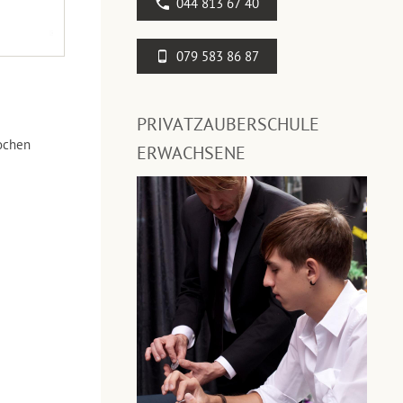
044 813 67 40
079 583 86 87
PRIVATZAUBERSCHULE
ochen
ERWACHSENE