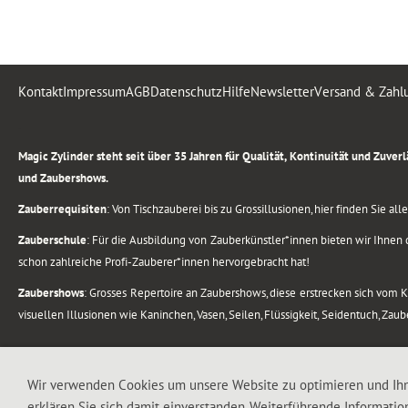
Kontakt
Impressum
AGB
Datenschutz
Hilfe
Newsletter
Versand & Zahl
.
Magic Zylinder steht seit über 35 Jahren für Qualität, Kontinuität und Zuve
und Zaubershows.
Zauberrequisiten
: Von Tischzauberei bis zu Grossillusionen, hier finden Sie a
Zauberschule
: Für die Ausbildung von Zauberkünstler*innen bieten wir Ihnen d
schon zahlreiche Profi-Zauberer*innen hervorgebracht hat!
Zaubershows
: Grosses Repertoire an Zaubershows, diese erstrecken sich vom
visuellen Illusionen wie Kaninchen, Vasen, Seilen, Flüssigkeit, Seidentuch, Zau
.
Alle Rechte vorbehalten. © 1988-2026 Magic Zylinder
Wir verwenden Cookies um unsere Website zu optimieren und Ih
erklären Sie sich damit einverstanden. Weiterführende Informatio
.