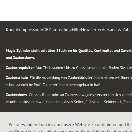
Kontakt
Impressum
AGB
Datenschutz
Hilfe
Newsletter
Versand & Zahl
.
Magic Zylinder steht seit über 35 Jahren für Qualität, Kontinuität und Zuve
und Zaubershows.
Zauberrequisiten
: Von Tischzauberei bis zu Grossillusionen, hier finden Sie a
Zauberschule
: Für die Ausbildung von Zauberkünstler*innen bieten wir Ihnen d
schon zahlreiche Profi-Zauberer*innen hervorgebracht hat!
Zaubershows
: Grosses Repertoire an Zaubershows, diese erstrecken sich vom
visuellen Illusionen wie Kaninchen, Vasen, Seilen, Flüssigkeit, Seidentuch, Zau
.
Alle Rechte vorbehalten. © 1988-2026 Magic Zylinder
Wir verwenden Cookies um unsere Website zu optimieren und Ih
erklären Sie sich damit einverstanden. Weiterführende Informatio
.