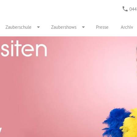
044
Zauberschule
Zaubershows
Presse
Archiv