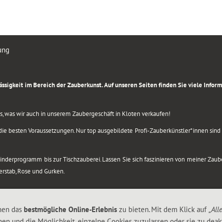
ung
rlässigkeit im Bereich der Zauberkunst. Auf unseren Seiten finden Sie viele Info
lles, was wir auch in unserem Zaubergeschäft in Kloten verkaufen!
ie besten Voraussetzungen. Nur top ausgebildete Profi-Zauberkünstler*innen sind b
 Kinderprogramm bis zur Tischzauberei. Lassen Sie sich faszinieren von meiner Za
berstab, Rose und Gurken.
nen das
bestmögliche Online-Erlebnis
zu bieten. Mit dem Klick auf
„All
nen und die Möglichkeit, einzelne Cookies zuzulassen oder sie zu deakt