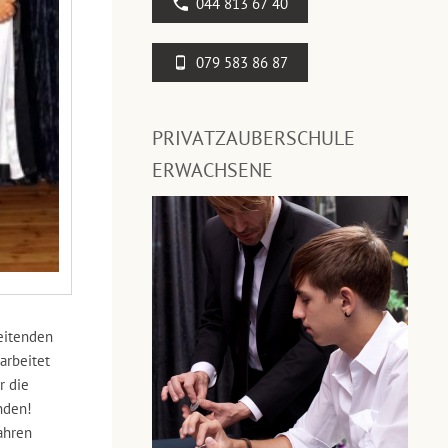
044 813 67 40
079 583 86 87
PRIVATZAUBERSCHULE
ERWACHSENE
beitenden
arbeitet
r die
nden!
ahren