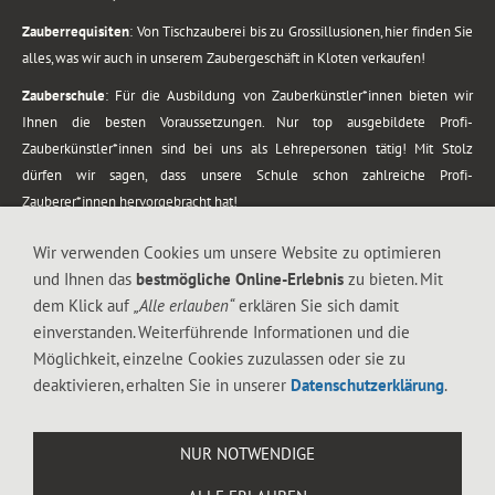
Zauberrequisiten
: Von Tischzauberei bis zu Grossillusionen, hier finden Sie
alles, was wir auch in unserem Zaubergeschäft in Kloten verkaufen!
Zauberschule
: Für die Ausbildung von Zauberkünstler*innen bieten wir
Ihnen die besten Voraussetzungen. Nur top ausgebildete Profi-
Zauberkünstler*innen sind bei uns als Lehrepersonen tätig! Mit Stolz
dürfen wir sagen, dass unsere Schule schon zahlreiche Profi-
Zauberer*innen hervorgebracht hat!
Zaubershows
: Grosses Repertoire an Zaubershows, diese erstrecken sich
Wir verwenden Cookies um unsere Website zu optimieren
vom Kinderprogramm bis zur Tischzauberei. Lassen Sie sich faszinieren von
und Ihnen das
bestmögliche Online-Erlebnis
zu bieten. Mit
meiner Zauber-Sprech-Show, angerührt mit sprachlichen Sequenzen,
dem Klick auf
„Alle erlauben“
erklären Sie sich damit
gewürzt mit Gags und visuellen Illusionen wie Kaninchen, Vasen, Seilen,
einverstanden. Weiterführende Informationen und die
Flüssigkeit, Seidentuch, Zauberstab, Rose und Gurken.
Möglichkeit, einzelne Cookies zuzulassen oder sie zu
.
deaktivieren, erhalten Sie in unserer
Datenschutzerklärung
.
Alle Rechte vorbehalten. © 1988-2026 Magic Zylinder
NUR NOTWENDIGE
.