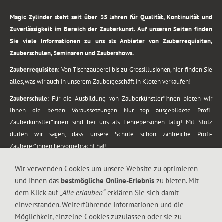
.
Magic Zylinder steht seit über 35 Jahren für Qualität, Kontinuität und
Zuverlässigkeit im Bereich der Zauberkunst. Auf unseren Seiten finden
Sie viele Informationen zu uns als Anbieter von Zauberrequisiten,
Zauberschulen, Seminaren und Zaubershows.
Zauberrequisiten
: Von Tischzauberei bis zu Grossillusionen, hier finden Sie
alles, was wir auch in unserem Zaubergeschäft in Kloten verkaufen!
Zauberschule
: Für die Ausbildung von Zauberkünstler*innen bieten wir
Ihnen die besten Voraussetzungen. Nur top ausgebildete Profi-
Zauberkünstler*innen sind bei uns als Lehrepersonen tätig! Mit Stolz
dürfen wir sagen, dass unsere Schule schon zahlreiche Profi-
Zauberer*innen hervorgebracht hat!
Zaubershows
: Grosses Repertoire an Zaubershows, diese erstrecken sich
Wir verwenden Cookies um unsere Website zu optimieren
vom Kinderprogramm bis zur Tischzauberei. Lassen Sie sich faszinieren von
und Ihnen das
bestmögliche Online-Erlebnis
zu bieten. Mit
meiner Zauber-Sprech-Show, angerührt mit sprachlichen Sequenzen,
dem Klick auf
„Alle erlauben“
erklären Sie sich damit
gewürzt mit Gags und visuellen Illusionen wie Kaninchen, Vasen, Seilen,
einverstanden. Weiterführende Informationen und die
Flüssigkeit, Seidentuch, Zauberstab, Rose und Gurken.
Möglichkeit, einzelne Cookies zuzulassen oder sie zu