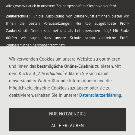
alles, was wir auch in unserem Zaubergeschäft in Kloten verkaufen!
Zauberschule
: Für die Ausbildung von Zauberkünstler*innen bieten wir
Ihnen die besten Voraussetzungen. Nur top ausgebildete Profi-
Zauberkünstler*innen sind bei uns als Lehrepersonen tätig! Mit Stolz
dürfen wir sagen, dass unsere Schule schon zahlreiche Profi-
Zauberer*innen hervorgebracht hat!
Zaubershows
: Grosses Repertoire an Zaubershows, diese erstrecken sich
Wir verwenden Cookies um unsere Website zu optimieren
vom Kinderprogramm bis zur Tischzauberei. Lassen Sie sich faszinieren von
und Ihnen das
bestmögliche Online-Erlebnis
zu bieten. Mit
meiner Zauber-Sprech-Show, angerührt mit sprachlichen Sequenzen,
dem Klick auf
„Alle erlauben“
erklären Sie sich damit
gewürzt mit Gags und visuellen Illusionen wie Kaninchen, Vasen, Seilen,
einverstanden. Weiterführende Informationen und die
Flüssigkeit, Seidentuch, Zauberstab, Rose und Gurken.
Möglichkeit, einzelne Cookies zuzulassen oder sie zu
.
deaktivieren, erhalten Sie in unserer
Datenschutzerklärung
.
Alle Rechte vorbehalten. © 1988-2026 Magic Zylinder
NUR NOTWENDIGE
.
ALLE ERLAUBEN
044 813 67 40
Flughafenstrasse 4, 8302 Kloten