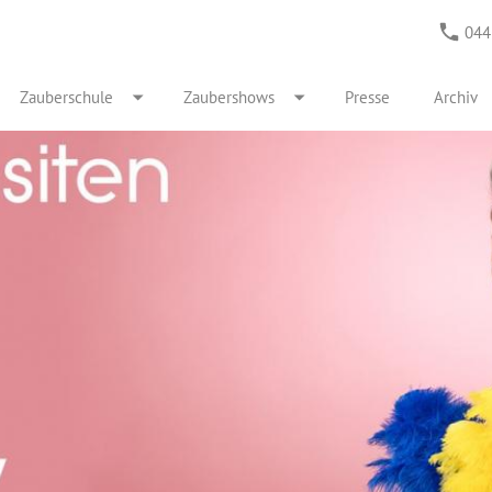
044
Zauberschule
Zaubershows
Presse
Archiv