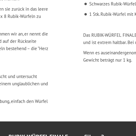
Schwarzes Rubik-Würfel
 sie zurück in das leere
1 Stk. Rubik-Würfel mit
3 x 8 Rubik-Würfeln zu
hmen wir an, er nennt die
Das RUBIK-WÜRFEL FINALE w
d auf der Rückseite
und ist extrem haltbar. Bei
eln bestehend – die "Herz
Wenn es auseinandergenomme
Gewicht beträgt nur 1 kg.
scht und untersucht
t einem unglaublichen und
bung, einfach den Würfel