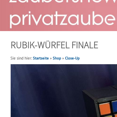
RUBIK-WÜRFEL FINALE
Sie sind hier:
Startseite
»
Shop
»
Close-Up