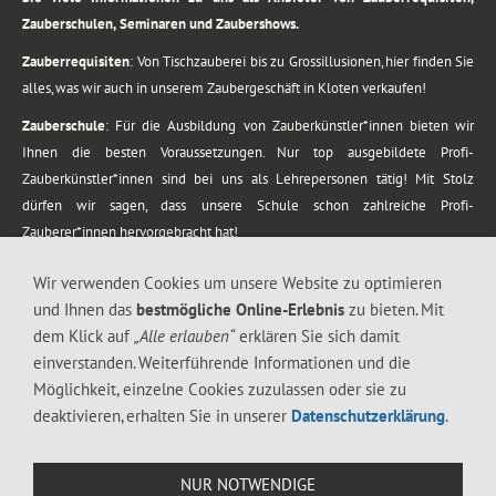
Zauberschulen, Seminaren und Zaubershows.
Zauberrequisiten
: Von Tischzauberei bis zu Grossillusionen, hier finden Sie
alles, was wir auch in unserem Zaubergeschäft in Kloten verkaufen!
Zauberschule
: Für die Ausbildung von Zauberkünstler*innen bieten wir
Ihnen die besten Voraussetzungen. Nur top ausgebildete Profi-
Zauberkünstler*innen sind bei uns als Lehrepersonen tätig! Mit Stolz
dürfen wir sagen, dass unsere Schule schon zahlreiche Profi-
Zauberer*innen hervorgebracht hat!
Zaubershows
: Grosses Repertoire an Zaubershows, diese erstrecken sich
Wir verwenden Cookies um unsere Website zu optimieren
vom Kinderprogramm bis zur Tischzauberei. Lassen Sie sich faszinieren von
und Ihnen das
bestmögliche Online-Erlebnis
zu bieten. Mit
meiner Zauber-Sprech-Show, angerührt mit sprachlichen Sequenzen,
dem Klick auf
„Alle erlauben“
erklären Sie sich damit
gewürzt mit Gags und visuellen Illusionen wie Kaninchen, Vasen, Seilen,
einverstanden. Weiterführende Informationen und die
Flüssigkeit, Seidentuch, Zauberstab, Rose und Gurken.
Möglichkeit, einzelne Cookies zuzulassen oder sie zu
.
deaktivieren, erhalten Sie in unserer
Datenschutzerklärung
.
Alle Rechte vorbehalten. © 1988-2026 Magic Zylinder
NUR NOTWENDIGE
.