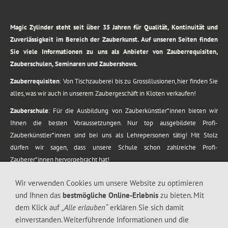
.
Magic Zylinder steht seit über 35 Jahren für Qualität, Kontinuität und
Zuverlässigkeit im Bereich der Zauberkunst. Auf unseren Seiten finden
Sie viele Informationen zu uns als Anbieter von Zauberrequisiten,
Zauberschulen, Seminaren und Zaubershows.
Zauberrequisiten
: Von Tischzauberei bis zu Grossillusionen, hier finden Sie
alles, was wir auch in unserem Zaubergeschäft in Kloten verkaufen!
Zauberschule
: Für die Ausbildung von Zauberkünstler*innen bieten wir
Ihnen die besten Voraussetzungen. Nur top ausgebildete Profi-
Zauberkünstler*innen sind bei uns als Lehrepersonen tätig! Mit Stolz
dürfen wir sagen, dass unsere Schule schon zahlreiche Profi-
Zauberer*innen hervorgebracht hat!
Zaubershows
: Grosses Repertoire an Zaubershows, diese erstrecken sich
Wir verwenden Cookies um unsere Website zu optimieren
vom Kinderprogramm bis zur Tischzauberei. Lassen Sie sich faszinieren von
und Ihnen das
bestmögliche Online-Erlebnis
zu bieten. Mit
meiner Zauber-Sprech-Show, angerührt mit sprachlichen Sequenzen,
dem Klick auf
„Alle erlauben“
erklären Sie sich damit
gewürzt mit Gags und visuellen Illusionen wie Kaninchen, Vasen, Seilen,
einverstanden. Weiterführende Informationen und die
Flüssigkeit, Seidentuch, Zauberstab, Rose und Gurken.