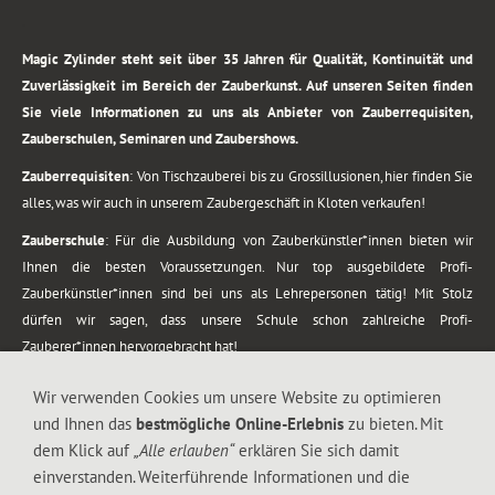
.
Magic Zylinder steht seit über 35 Jahren für Qualität, Kontinuität und
Zuverlässigkeit im Bereich der Zauberkunst. Auf unseren Seiten finden
Sie viele Informationen zu uns als Anbieter von Zauberrequisiten,
Zauberschulen, Seminaren und Zaubershows.
Zauberrequisiten
: Von Tischzauberei bis zu Grossillusionen, hier finden Sie
alles, was wir auch in unserem Zaubergeschäft in Kloten verkaufen!
Zauberschule
: Für die Ausbildung von Zauberkünstler*innen bieten wir
Ihnen die besten Voraussetzungen. Nur top ausgebildete Profi-
Zauberkünstler*innen sind bei uns als Lehrepersonen tätig! Mit Stolz
dürfen wir sagen, dass unsere Schule schon zahlreiche Profi-
Zauberer*innen hervorgebracht hat!
Zaubershows
: Grosses Repertoire an Zaubershows, diese erstrecken sich
Wir verwenden Cookies um unsere Website zu optimieren
vom Kinderprogramm bis zur Tischzauberei. Lassen Sie sich faszinieren von
und Ihnen das
bestmögliche Online-Erlebnis
zu bieten. Mit
meiner Zauber-Sprech-Show, angerührt mit sprachlichen Sequenzen,
dem Klick auf
„Alle erlauben“
erklären Sie sich damit
gewürzt mit Gags und visuellen Illusionen wie Kaninchen, Vasen, Seilen,
einverstanden. Weiterführende Informationen und die
Flüssigkeit, Seidentuch, Zauberstab, Rose und Gurken.