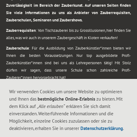
Zuverlässigkeit im Bereich der Zauberkunst. Auf unseren Seiten finden
Sie viele Informationen zu uns als Anbieter von Zauberrequisiten,
Zauberschulen, Seminaren und Zaubershows.
Zauberrequisiten
: Von Tischzauberei bis zu Grossillusionen, hier finden Sie
alles, was wir auch in unserem Zaubergeschäft in Kloten verkaufen!
Zauberschule
: Für die Ausbildung von Zauberkünstler*innen bieten wir
Ihnen die besten Voraussetzungen. Nur top ausgebildete Profi-
Zauberkünstler*innen sind bei uns als Lehrepersonen tätig! Mit Stolz
dürfen wir sagen, dass unsere Schule schon zahlreiche Profi-
Zauberer*innen hervorgebracht hat!
Zaubershows
: Grosses Repertoire an Zaubershows, diese erstrecken sich
Wir verwenden Cookies um unsere Website zu optimieren
vom Kinderprogramm bis zur Tischzauberei. Lassen Sie sich faszinieren von
und Ihnen das
bestmögliche Online-Erlebnis
zu bieten. Mit
meiner Zauber-Sprech-Show, angerührt mit sprachlichen Sequenzen,
dem Klick auf
„Alle erlauben“
erklären Sie sich damit
gewürzt mit Gags und visuellen Illusionen wie Kaninchen, Vasen, Seilen,
einverstanden. Weiterführende Informationen und die
Flüssigkeit, Seidentuch, Zauberstab, Rose und Gurken.
Möglichkeit, einzelne Cookies zuzulassen oder sie zu
.
deaktivieren, erhalten Sie in unserer
Datenschutzerklärung
.