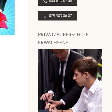
044 813 67 40
079 583 86 87
PRIVATZAUBERSCHULE
ERWACHSENE