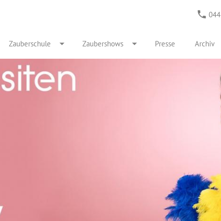
044
Zauberschule
Zaubershows
Presse
Archiv