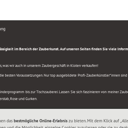
ung
rlässigkeit im Bereich der Zauberkunst. Auf unseren Seiten finden Sie viele Info
lles, was wir auch in unserem Zaubergeschäft in Kloten verkaufen!
ie besten Voraussetzungen. Nur top ausgebildete Profi-Zauberkünstler*innen sind b
 Kinderprogramm bis zur Tischzauberei. Lassen Sie sich faszinieren von meiner Za
berstab, Rose und Gurken.
nen das
bestmögliche Online-Erlebnis
zu bieten. Mit dem Klick auf
„All
nen und die Möglichkeit, einzelne Cookies zuzulassen oder sie zu deakt