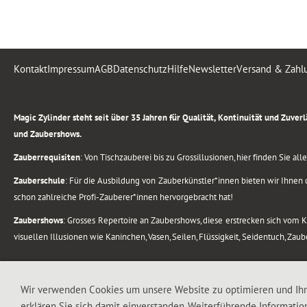
Kontakt
Impressum
AGB
Datenschutz
Hilfe
Newsletter
Versand & Zahl
.
Magic Zylinder steht seit über 35 Jahren für Qualität, Kontinuität und Zuve
und Zaubershows.
Zauberrequisiten
: Von Tischzauberei bis zu Grossillusionen, hier finden Sie a
Zauberschule
: Für die Ausbildung von Zauberkünstler*innen bieten wir Ihnen d
schon zahlreiche Profi-Zauberer*innen hervorgebracht hat!
Zaubershows
: Grosses Repertoire an Zaubershows, diese erstrecken sich vom
visuellen Illusionen wie Kaninchen, Vasen, Seilen, Flüssigkeit, Seidentuch, Zau
.
Alle Rechte vorbehalten. © 1988-2026 Magic Zylinder
Wir verwenden Cookies um unsere Website zu optimieren und Ih
erklären Sie sich damit einverstanden. Weiterführende Informatio
.