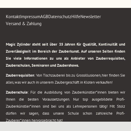
Kontakt
Impressum
AGB
Datenschutz
Hilfe
Newsletter
Versand & Zahlung
.
Magic Zylinder steht seit über 35 Jahren für Qualität, Kontinuität und
Zuverlässigkeit im Bereich der Zauberkunst. Auf unseren Seiten finden
Sie viele Informationen zu uns als Anbieter von Zauberrequisiten,
Zauberschulen, Seminaren und Zaubershows.
Zauberrequisiten
: Von Tischzauberei bis zu Grossillusionen, hier finden Sie
alles, was wir auch in unserem Zaubergeschäft in Kloten verkaufen!
Zauberschule
: Für die Ausbildung von Zauberkünstler*innen bieten wir
Ihnen die besten Voraussetzungen. Nur top ausgebildete Profi-
Zauberkünstler*innen sind bei uns als Lehrepersonen tätig! Mit Stolz
dürfen wir sagen, dass unsere Schule schon zahlreiche Profi-
Zauberer*innen hervorgebracht hat!
Zaubershows
: Grosses Repertoire an Zaubershows, diese erstrecken sich