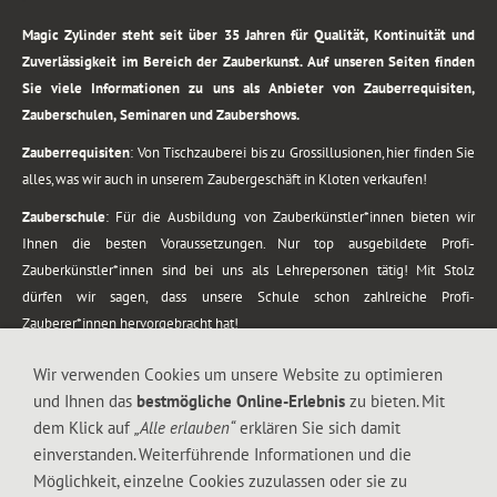
Magic Zylinder steht seit über 35 Jahren für Qualität, Kontinuität und
Zuverlässigkeit im Bereich der Zauberkunst. Auf unseren Seiten finden
Sie viele Informationen zu uns als Anbieter von Zauberrequisiten,
Zauberschulen, Seminaren und Zaubershows.
Zauberrequisiten
: Von Tischzauberei bis zu Grossillusionen, hier finden Sie
alles, was wir auch in unserem Zaubergeschäft in Kloten verkaufen!
Zauberschule
: Für die Ausbildung von Zauberkünstler*innen bieten wir
Ihnen die besten Voraussetzungen. Nur top ausgebildete Profi-
Zauberkünstler*innen sind bei uns als Lehrepersonen tätig! Mit Stolz
dürfen wir sagen, dass unsere Schule schon zahlreiche Profi-
Zauberer*innen hervorgebracht hat!
Zaubershows
: Grosses Repertoire an Zaubershows, diese erstrecken sich
Wir verwenden Cookies um unsere Website zu optimieren
vom Kinderprogramm bis zur Tischzauberei. Lassen Sie sich faszinieren von
und Ihnen das
bestmögliche Online-Erlebnis
zu bieten. Mit
meiner Zauber-Sprech-Show, angerührt mit sprachlichen Sequenzen,
dem Klick auf
„Alle erlauben“
erklären Sie sich damit
gewürzt mit Gags und visuellen Illusionen wie Kaninchen, Vasen, Seilen,
einverstanden. Weiterführende Informationen und die
Flüssigkeit, Seidentuch, Zauberstab, Rose und Gurken.
Möglichkeit, einzelne Cookies zuzulassen oder sie zu