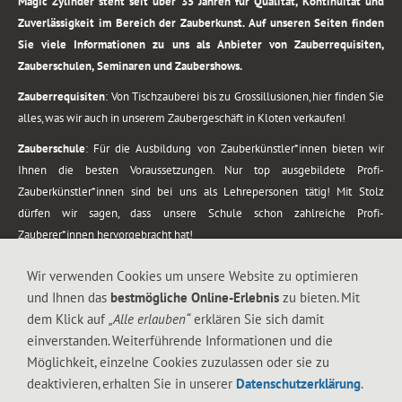
Magic Zylinder steht seit über 35 Jahren für Qualität, Kontinuität und
Zuverlässigkeit im Bereich der Zauberkunst. Auf unseren Seiten finden
Sie viele Informationen zu uns als Anbieter von Zauberrequisiten,
Zauberschulen, Seminaren und Zaubershows.
Zauberrequisiten
: Von Tischzauberei bis zu Grossillusionen, hier finden Sie
alles, was wir auch in unserem Zaubergeschäft in Kloten verkaufen!
Zauberschule
: Für die Ausbildung von Zauberkünstler*innen bieten wir
Ihnen die besten Voraussetzungen. Nur top ausgebildete Profi-
Zauberkünstler*innen sind bei uns als Lehrepersonen tätig! Mit Stolz
dürfen wir sagen, dass unsere Schule schon zahlreiche Profi-
Zauberer*innen hervorgebracht hat!
Zaubershows
: Grosses Repertoire an Zaubershows, diese erstrecken sich
Wir verwenden Cookies um unsere Website zu optimieren
vom Kinderprogramm bis zur Tischzauberei. Lassen Sie sich faszinieren von
und Ihnen das
bestmögliche Online-Erlebnis
zu bieten. Mit
meiner Zauber-Sprech-Show, angerührt mit sprachlichen Sequenzen,
dem Klick auf
„Alle erlauben“
erklären Sie sich damit
gewürzt mit Gags und visuellen Illusionen wie Kaninchen, Vasen, Seilen,
einverstanden. Weiterführende Informationen und die
Flüssigkeit, Seidentuch, Zauberstab, Rose und Gurken.
Möglichkeit, einzelne Cookies zuzulassen oder sie zu
.
deaktivieren, erhalten Sie in unserer
Datenschutzerklärung
.