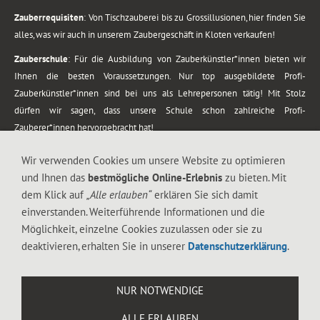
Zauberrequisiten
: Von Tischzauberei bis zu Grossillusionen, hier finden Sie
alles, was wir auch in unserem Zaubergeschäft in Kloten verkaufen!
Zauberschule
: Für die Ausbildung von Zauberkünstler*innen bieten wir
Ihnen die besten Voraussetzungen. Nur top ausgebildete Profi-
Zauberkünstler*innen sind bei uns als Lehrepersonen tätig! Mit Stolz
dürfen wir sagen, dass unsere Schule schon zahlreiche Profi-
Zauberer*innen hervorgebracht hat!
Zaubershows
: Grosses Repertoire an Zaubershows, diese erstrecken sich
Wir verwenden Cookies um unsere Website zu optimieren
vom Kinderprogramm bis zur Tischzauberei. Lassen Sie sich faszinieren von
und Ihnen das
bestmögliche Online-Erlebnis
zu bieten. Mit
meiner Zauber-Sprech-Show, angerührt mit sprachlichen Sequenzen,
dem Klick auf
„Alle erlauben“
erklären Sie sich damit
gewürzt mit Gags und visuellen Illusionen wie Kaninchen, Vasen, Seilen,
einverstanden. Weiterführende Informationen und die
Flüssigkeit, Seidentuch, Zauberstab, Rose und Gurken.
Möglichkeit, einzelne Cookies zuzulassen oder sie zu
.
deaktivieren, erhalten Sie in unserer
Datenschutzerklärung
.
Alle Rechte vorbehalten. © 1988-2026 Magic Zylinder
NUR NOTWENDIGE
.
ALLE ERLAUBEN
044 813 67 40
Flughafenstrasse 4, 8302 Kloten