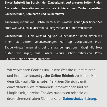
Zuverlässigkeit im Bereich der Zauberkunst. Auf unseren Seiten finden
Sie viele Informationen zu uns als Anbieter von Zauberrequisiten,
Zauberschulen, Seminaren und Zaubershows.
Zauberrequisiten
: Von Tischzauberei bis zu Grossillusionen, hier finden Sie
alles, was wir auch in unserem Zaubergeschäft in Kloten verkaufen!
Zauberschule
: Für die Ausbildung von Zauberkünstler*innen bieten wir
Ihnen die besten Voraussetzungen. Nur top ausgebildete Profi-
Zauberkünstler*innen sind bei uns als Lehrepersonen tätig! Mit Stolz
dürfen wir sagen, dass unsere Schule schon zahlreiche Profi-
Zauberer*innen hervorgebracht hat!
Zaubershows
: Grosses Repertoire an Zaubershows, diese erstrecken sich
Wir verwenden Cookies um unsere Website zu optimieren
vom Kinderprogramm bis zur Tischzauberei. Lassen Sie sich faszinieren von
und Ihnen das
bestmögliche Online-Erlebnis
zu bieten. Mit
meiner Zauber-Sprech-Show, angerührt mit sprachlichen Sequenzen,
dem Klick auf
„Alle erlauben“
erklären Sie sich damit
gewürzt mit Gags und visuellen Illusionen wie Kaninchen, Vasen, Seilen,
einverstanden. Weiterführende Informationen und die
Flüssigkeit, Seidentuch, Zauberstab, Rose und Gurken.
Möglichkeit, einzelne Cookies zuzulassen oder sie zu
.
deaktivieren, erhalten Sie in unserer
Datenschutzerklärung
.
Alle Rechte vorbehalten. © 1988-2026 Magic Zylinder