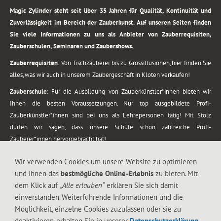
Magic Zylinder steht seit über 35 Jahren für Qualität, Kontinuität und
Zuverlässigkeit im Bereich der Zauberkunst. Auf unseren Seiten finden
Sie viele Informationen zu uns als Anbieter von Zauberrequisiten,
Zauberschulen, Seminaren und Zaubershows.
Zauberrequisiten
: Von Tischzauberei bis zu Grossillusionen, hier finden Sie
alles, was wir auch in unserem Zaubergeschäft in Kloten verkaufen!
Zauberschule
: Für die Ausbildung von Zauberkünstler*innen bieten wir
Ihnen die besten Voraussetzungen. Nur top ausgebildete Profi-
Zauberkünstler*innen sind bei uns als Lehrepersonen tätig! Mit Stolz
dürfen wir sagen, dass unsere Schule schon zahlreiche Profi-
Zauberer*innen hervorgebracht hat!
Zaubershows
: Grosses Repertoire an Zaubershows, diese erstrecken sich
Wir verwenden Cookies um unsere Website zu optimieren
vom Kinderprogramm bis zur Tischzauberei. Lassen Sie sich faszinieren von
und Ihnen das
bestmögliche Online-Erlebnis
zu bieten. Mit
meiner Zauber-Sprech-Show, angerührt mit sprachlichen Sequenzen,
dem Klick auf
„Alle erlauben“
erklären Sie sich damit
gewürzt mit Gags und visuellen Illusionen wie Kaninchen, Vasen, Seilen,
einverstanden. Weiterführende Informationen und die
Flüssigkeit, Seidentuch, Zauberstab, Rose und Gurken.
Möglichkeit, einzelne Cookies zuzulassen oder sie zu
.
deaktivieren, erhalten Sie in unserer
Datenschutzerklärung
.