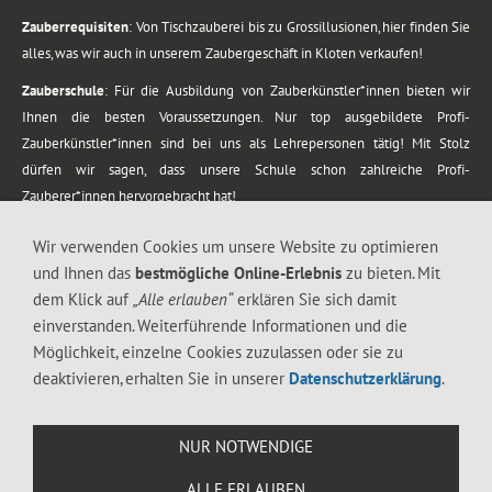
Zauberrequisiten
: Von Tischzauberei bis zu Grossillusionen, hier finden Sie
alles, was wir auch in unserem Zaubergeschäft in Kloten verkaufen!
Zauberschule
: Für die Ausbildung von Zauberkünstler*innen bieten wir
Ihnen die besten Voraussetzungen. Nur top ausgebildete Profi-
Zauberkünstler*innen sind bei uns als Lehrepersonen tätig! Mit Stolz
dürfen wir sagen, dass unsere Schule schon zahlreiche Profi-
Zauberer*innen hervorgebracht hat!
Zaubershows
: Grosses Repertoire an Zaubershows, diese erstrecken sich
Wir verwenden Cookies um unsere Website zu optimieren
vom Kinderprogramm bis zur Tischzauberei. Lassen Sie sich faszinieren von
und Ihnen das
bestmögliche Online-Erlebnis
zu bieten. Mit
meiner Zauber-Sprech-Show, angerührt mit sprachlichen Sequenzen,
dem Klick auf
„Alle erlauben“
erklären Sie sich damit
gewürzt mit Gags und visuellen Illusionen wie Kaninchen, Vasen, Seilen,
einverstanden. Weiterführende Informationen und die
Flüssigkeit, Seidentuch, Zauberstab, Rose und Gurken.
Möglichkeit, einzelne Cookies zuzulassen oder sie zu
.
deaktivieren, erhalten Sie in unserer
Datenschutzerklärung
.
Alle Rechte vorbehalten. © 1988-2026 Magic Zylinder
NUR NOTWENDIGE
.
ALLE ERLAUBEN
044 813 67 40
Flughafenstrasse 4, 8302 Kloten