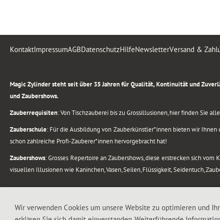
Kontakt
Impressum
AGB
Datenschutz
Hilfe
Newsletter
Versand & Zahl
.
Magic Zylinder steht seit über 35 Jahren für Qualität, Kontinuität und Zuve
und Zaubershows.
Zauberrequisiten
: Von Tischzauberei bis zu Grossillusionen, hier finden Sie a
Zauberschule
: Für die Ausbildung von Zauberkünstler*innen bieten wir Ihnen d
schon zahlreiche Profi-Zauberer*innen hervorgebracht hat!
Zaubershows
: Grosses Repertoire an Zaubershows, diese erstrecken sich vom
visuellen Illusionen wie Kaninchen, Vasen, Seilen, Flüssigkeit, Seidentuch, Zau
.
Alle Rechte vorbehalten. © 1988-2026 Magic Zylinder
Wir verwenden Cookies um unsere Website zu optimieren und Ih
erklären Sie sich damit einverstanden. Weiterführende Informatio
.