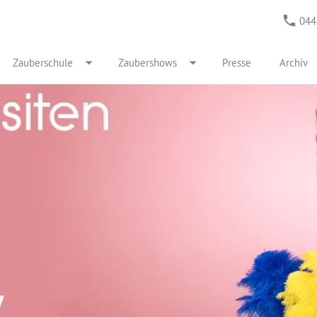
044
Zauberschule
Zaubershows
Presse
Archiv