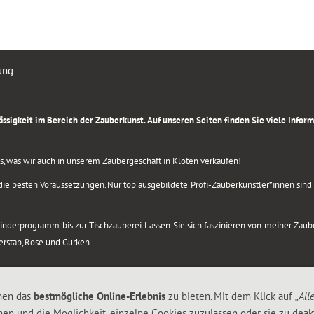
ung
rlässigkeit im Bereich der Zauberkunst. Auf unseren Seiten finden Sie viele Info
lles, was wir auch in unserem Zaubergeschäft in Kloten verkaufen!
ie besten Voraussetzungen. Nur top ausgebildete Profi-Zauberkünstler*innen sind b
 Kinderprogramm bis zur Tischzauberei. Lassen Sie sich faszinieren von meiner Za
berstab, Rose und Gurken.
nen das
bestmögliche Online-Erlebnis
zu bieten. Mit dem Klick auf
„All
nen und die Möglichkeit, einzelne Cookies zuzulassen oder sie zu deakt