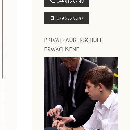
044 813 67 40
079 583 86 87
PRIVATZAUBERSCHULE
ERWACHSENE