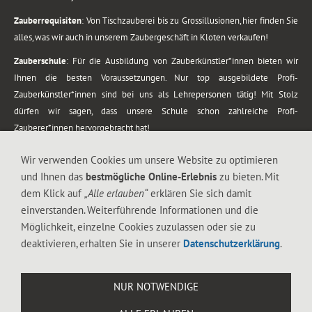
Zauberrequisiten
: Von Tischzauberei bis zu Grossillusionen, hier finden Sie
alles, was wir auch in unserem Zaubergeschäft in Kloten verkaufen!
Zauberschule
: Für die Ausbildung von Zauberkünstler*innen bieten wir
Ihnen die besten Voraussetzungen. Nur top ausgebildete Profi-
Zauberkünstler*innen sind bei uns als Lehrepersonen tätig! Mit Stolz
dürfen wir sagen, dass unsere Schule schon zahlreiche Profi-
Zauberer*innen hervorgebracht hat!
Zaubershows
: Grosses Repertoire an Zaubershows, diese erstrecken sich
Wir verwenden Cookies um unsere Website zu optimieren
vom Kinderprogramm bis zur Tischzauberei. Lassen Sie sich faszinieren von
und Ihnen das
bestmögliche Online-Erlebnis
zu bieten. Mit
meiner Zauber-Sprech-Show, angerührt mit sprachlichen Sequenzen,
dem Klick auf
„Alle erlauben“
erklären Sie sich damit
gewürzt mit Gags und visuellen Illusionen wie Kaninchen, Vasen, Seilen,
einverstanden. Weiterführende Informationen und die
Flüssigkeit, Seidentuch, Zauberstab, Rose und Gurken.
Möglichkeit, einzelne Cookies zuzulassen oder sie zu
.
deaktivieren, erhalten Sie in unserer
Datenschutzerklärung
.
Alle Rechte vorbehalten. © 1988-2026 Magic Zylinder
NUR NOTWENDIGE
.