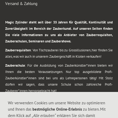
Versand & Zahlung
.
Magic Zylinder steht seit über 35 Jahren für Qualität, Kontinuität und
Zuverlässigkeit im Bereich der Zauberkunst. Auf unseren Seiten finden
Sie viele Informationen zu uns als Anbieter von Zauberrequisiten,
Zauberschulen, Seminaren und Zaubershows.
Zauberrequisiten
: Von Tischzauberei bis zu Grossillusionen, hier finden Sie
alles, was wir auch in unserem Zaubergeschäft in Kloten verkaufen!
Zauberschule
: Für die Ausbildung von Zauberkünstler*innen bieten wir
Ihnen die besten Voraussetzungen. Nur top ausgebildete Profi-
Zauberkünstler*innen sind bei uns als Lehrepersonen tätig! Mit Stolz
dürfen wir sagen, dass unsere Schule schon zahlreiche Profi-
Zauberer*innen hervorgebracht hat!
Zaubershows
: Grosses Repertoire an Zaubershows, diese erstrecken sich
Wir verwenden Cookies um unsere Website zu optimieren
vom Kinderprogramm bis zur Tischzauberei. Lassen Sie sich faszinieren von
und Ihnen das
bestmögliche Online-Erlebnis
zu bieten. Mit
meiner Zauber-Sprech-Show, angerührt mit sprachlichen Sequenzen,
dem Klick auf
„Alle erlauben“
erklären Sie sich damit