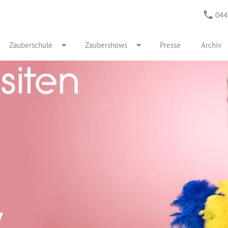
044
Zauberschule
Zaubershows
Presse
Archiv