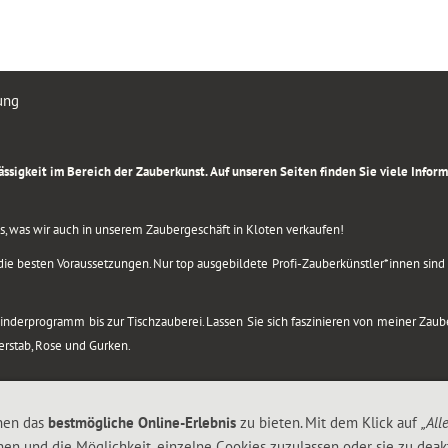
ung
rlässigkeit im Bereich der Zauberkunst. Auf unseren Seiten finden Sie viele Info
lles, was wir auch in unserem Zaubergeschäft in Kloten verkaufen!
ie besten Voraussetzungen. Nur top ausgebildete Profi-Zauberkünstler*innen sind b
 Kinderprogramm bis zur Tischzauberei. Lassen Sie sich faszinieren von meiner Za
berstab, Rose und Gurken.
nen das
bestmögliche Online-Erlebnis
zu bieten. Mit dem Klick auf
„All
nen und die Möglichkeit, einzelne Cookies zuzulassen oder sie zu deakt