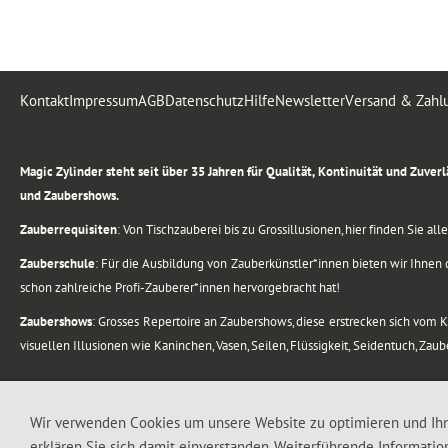
Kontakt
Impressum
AGB
Datenschutz
Hilfe
Newsletter
Versand & Zahl
.
Magic Zylinder steht seit über 35 Jahren für Qualität, Kontinuität und Zuve
und Zaubershows.
Zauberrequisiten
: Von Tischzauberei bis zu Grossillusionen, hier finden Sie a
Zauberschule
: Für die Ausbildung von Zauberkünstler*innen bieten wir Ihnen d
schon zahlreiche Profi-Zauberer*innen hervorgebracht hat!
Zaubershows
: Grosses Repertoire an Zaubershows, diese erstrecken sich vom
visuellen Illusionen wie Kaninchen, Vasen, Seilen, Flüssigkeit, Seidentuch, Zau
.
Alle Rechte vorbehalten. © 1988-2026 Magic Zylinder
Wir verwenden Cookies um unsere Website zu optimieren und Ih
erklären Sie sich damit einverstanden. Weiterführende Informatio
.