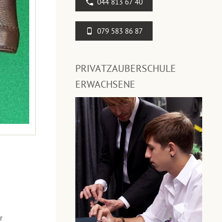
044 813 67 40
079 583 86 87
PRIVATZAUBERSCHULE
ERWACHSENE
r