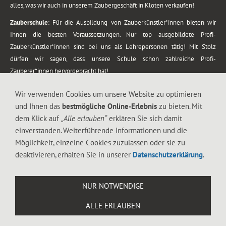
alles, was wir auch in unserem Zaubergeschäft in Kloten verkaufen!
Zauberschule
: Für die Ausbildung von Zauberkünstler*innen bieten wir
Ihnen die besten Voraussetzungen. Nur top ausgebildete Profi-
Zauberkünstler*innen sind bei uns als Lehrepersonen tätig! Mit Stolz
dürfen wir sagen, dass unsere Schule schon zahlreiche Profi-
Zauberer*innen hervorgebracht hat!
Zaubershows
: Grosses Repertoire an Zaubershows, diese erstrecken sich
Wir verwenden Cookies um unsere Website zu optimieren
vom Kinderprogramm bis zur Tischzauberei. Lassen Sie sich faszinieren von
und Ihnen das
bestmögliche Online-Erlebnis
zu bieten. Mit
meiner Zauber-Sprech-Show, angerührt mit sprachlichen Sequenzen,
dem Klick auf
„Alle erlauben“
erklären Sie sich damit
gewürzt mit Gags und visuellen Illusionen wie Kaninchen, Vasen, Seilen,
einverstanden. Weiterführende Informationen und die
Flüssigkeit, Seidentuch, Zauberstab, Rose und Gurken.
Möglichkeit, einzelne Cookies zuzulassen oder sie zu
.
deaktivieren, erhalten Sie in unserer
Datenschutzerklärung
.
Alle Rechte vorbehalten. © 1988-2026 Magic Zylinder
NUR NOTWENDIGE
.
ALLE ERLAUBEN
044 813 67 40
Flughafenstrasse 4, 8302 Kloten