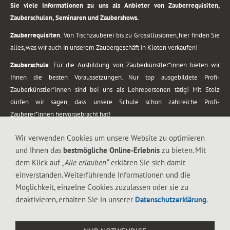
Sie viele Informationen zu uns als Anbieter von Zauberrequisiten,
Zauberschulen, Seminaren und Zaubershows.
Zauberrequisiten
: Von Tischzauberei bis zu Grossillusionen, hier finden Sie
alles, was wir auch in unserem Zaubergeschäft in Kloten verkaufen!
Zauberschule
: Für die Ausbildung von Zauberkünstler*innen bieten wir
Ihnen die besten Voraussetzungen. Nur top ausgebildete Profi-
Zauberkünstler*innen sind bei uns als Lehrepersonen tätig! Mit Stolz
dürfen wir sagen, dass unsere Schule schon zahlreiche Profi-
Zauberer*innen hervorgebracht hat!
Zaubershows
: Grosses Repertoire an Zaubershows, diese erstrecken sich
Wir verwenden Cookies um unsere Website zu optimieren
vom Kinderprogramm bis zur Tischzauberei. Lassen Sie sich faszinieren von
und Ihnen das
bestmögliche Online-Erlebnis
zu bieten. Mit
meiner Zauber-Sprech-Show, angerührt mit sprachlichen Sequenzen,
dem Klick auf
„Alle erlauben“
erklären Sie sich damit
gewürzt mit Gags und visuellen Illusionen wie Kaninchen, Vasen, Seilen,
einverstanden. Weiterführende Informationen und die
Flüssigkeit, Seidentuch, Zauberstab, Rose und Gurken.
Möglichkeit, einzelne Cookies zuzulassen oder sie zu
.
deaktivieren, erhalten Sie in unserer
Datenschutzerklärung
.
Alle Rechte vorbehalten. © 1988-2026 Magic Zylinder