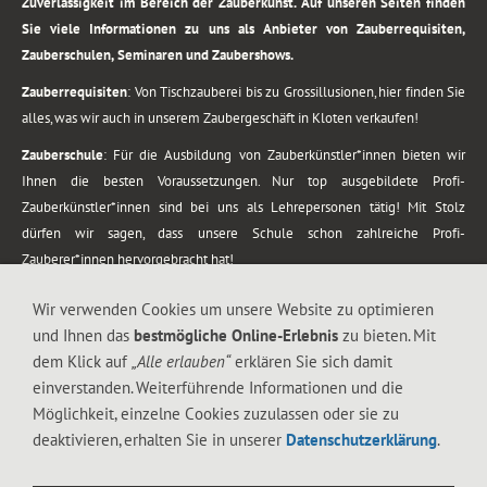
Zuverlässigkeit im Bereich der Zauberkunst. Auf unseren Seiten finden
Sie viele Informationen zu uns als Anbieter von Zauberrequisiten,
Zauberschulen, Seminaren und Zaubershows.
Zauberrequisiten
: Von Tischzauberei bis zu Grossillusionen, hier finden Sie
alles, was wir auch in unserem Zaubergeschäft in Kloten verkaufen!
Zauberschule
: Für die Ausbildung von Zauberkünstler*innen bieten wir
Ihnen die besten Voraussetzungen. Nur top ausgebildete Profi-
Zauberkünstler*innen sind bei uns als Lehrepersonen tätig! Mit Stolz
dürfen wir sagen, dass unsere Schule schon zahlreiche Profi-
Zauberer*innen hervorgebracht hat!
Zaubershows
: Grosses Repertoire an Zaubershows, diese erstrecken sich
Wir verwenden Cookies um unsere Website zu optimieren
vom Kinderprogramm bis zur Tischzauberei. Lassen Sie sich faszinieren von
und Ihnen das
bestmögliche Online-Erlebnis
zu bieten. Mit
meiner Zauber-Sprech-Show, angerührt mit sprachlichen Sequenzen,
dem Klick auf
„Alle erlauben“
erklären Sie sich damit
gewürzt mit Gags und visuellen Illusionen wie Kaninchen, Vasen, Seilen,
einverstanden. Weiterführende Informationen und die
Flüssigkeit, Seidentuch, Zauberstab, Rose und Gurken.
Möglichkeit, einzelne Cookies zuzulassen oder sie zu
.
deaktivieren, erhalten Sie in unserer
Datenschutzerklärung
.
Alle Rechte vorbehalten. © 1988-2026 Magic Zylinder