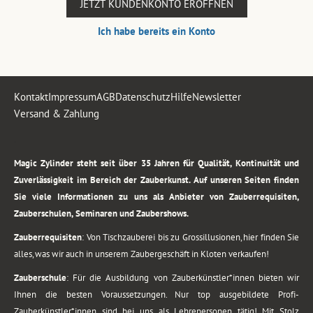
JETZT KUNDENKONTO ERÖFFNEN
Ich habe bereits ein Konto
Kontakt
Impressum
AGB
Datenschutz
Hilfe
Newsletter
Versand & Zahlung
.
Magic Zylinder steht seit über 35 Jahren für Qualität, Kontinuität und
Zuverlässigkeit im Bereich der Zauberkunst. Auf unseren Seiten finden
Sie viele Informationen zu uns als Anbieter von Zauberrequisiten,
Zauberschulen, Seminaren und Zaubershows.
Zauberrequisiten
: Von Tischzauberei bis zu Grossillusionen, hier finden Sie
alles, was wir auch in unserem Zaubergeschäft in Kloten verkaufen!
Zauberschule
: Für die Ausbildung von Zauberkünstler*innen bieten wir
Ihnen die besten Voraussetzungen. Nur top ausgebildete Profi-
Zauberkünstler*innen sind bei uns als Lehrepersonen tätig! Mit Stolz