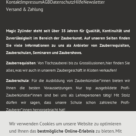
Kontakt
Impressum
AGB
Datenschutz
Hilfe
Newsletter
Versand & Zahlung
.
Magic Zylinder steht seit über 35 Jahren für Qualität, Kontinuität und
Zuverlässigkeit im Bereich der Zauberkunst. Auf unseren Seiten finden
Sie viele Informationen zu uns als Anbieter von Zauberrequisiten,
Zauberschulen, Seminaren und Zaubershows.
Zauberrequisiten
: Von Tischzauberei bis zu Grossillusionen, hier finden Sie
alles, was wir auch in unserem Zaubergeschäft in Kloten verkaufen!
Zauberschule
: Für die Ausbildung von Zauberkünstler*innen bieten wir
Ihnen die besten Voraussetzungen. Nur top ausgebildete Profi-
Zauberkünstler*innen sind bei uns als Lehrepersonen tätig! Mit Stolz
dürfen wir sagen, dass unsere Schule schon zahlreiche Profi-
Zauberer*innen hervorgebracht hat!
Zaubershows
: Grosses Repertoire an Zaubershows, diese erstrecken sich
Wir verwenden Cookies um unsere Website zu optimieren
vom Kinderprogramm bis zur Tischzauberei. Lassen Sie sich faszinieren von
und Ihnen das
bestmögliche Online-Erlebnis
zu bieten. Mit
meiner Zauber-Sprech-Show, angerührt mit sprachlichen Sequenzen,