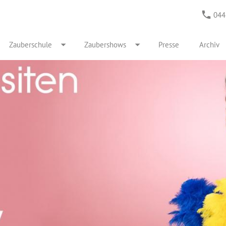
044
Zauberschule
Zaubershows
Presse
Archiv