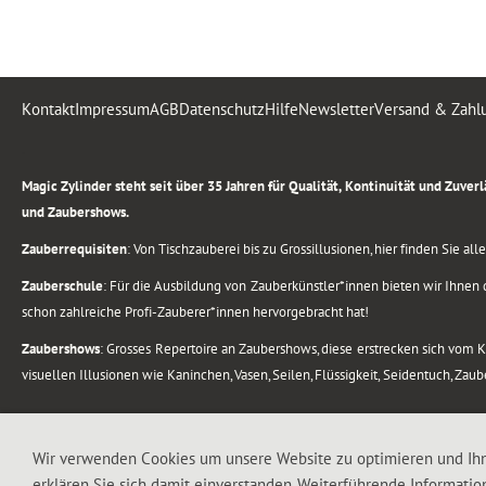
Kontakt
Impressum
AGB
Datenschutz
Hilfe
Newsletter
Versand & Zahl
.
Magic Zylinder steht seit über 35 Jahren für Qualität, Kontinuität und Zuve
und Zaubershows.
Zauberrequisiten
: Von Tischzauberei bis zu Grossillusionen, hier finden Sie a
Zauberschule
: Für die Ausbildung von Zauberkünstler*innen bieten wir Ihnen d
schon zahlreiche Profi-Zauberer*innen hervorgebracht hat!
Zaubershows
: Grosses Repertoire an Zaubershows, diese erstrecken sich vom
visuellen Illusionen wie Kaninchen, Vasen, Seilen, Flüssigkeit, Seidentuch, Zau
.
Alle Rechte vorbehalten. © 1988-2026 Magic Zylinder
Wir verwenden Cookies um unsere Website zu optimieren und Ih
erklären Sie sich damit einverstanden. Weiterführende Informatio
.