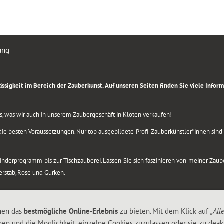
ung
rlässigkeit im Bereich der Zauberkunst. Auf unseren Seiten finden Sie viele Info
lles, was wir auch in unserem Zaubergeschäft in Kloten verkaufen!
ie besten Voraussetzungen. Nur top ausgebildete Profi-Zauberkünstler*innen sind b
 Kinderprogramm bis zur Tischzauberei. Lassen Sie sich faszinieren von meiner Za
berstab, Rose und Gurken.
nen das
bestmögliche Online-Erlebnis
zu bieten. Mit dem Klick auf
„All
nen und die Möglichkeit, einzelne Cookies zuzulassen oder sie zu deakt