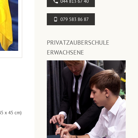
044 813 67 40
079 583 86 87
PRIVATZAUBERSCHULE
ERWACHSENE
45 x 45 cm)