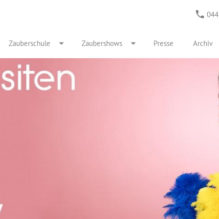
044
Zauberschule
Zaubershows
Presse
Archiv