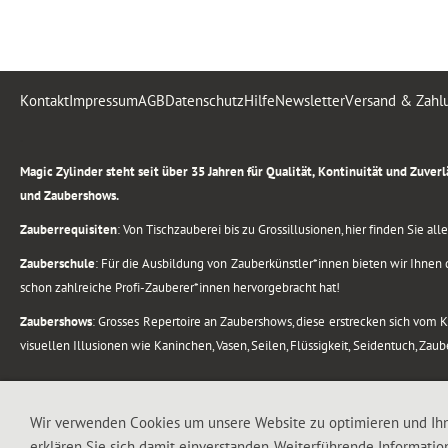
Kontakt
Impressum
AGB
Datenschutz
Hilfe
Newsletter
Versand & Zahl
.
Magic Zylinder steht seit über 35 Jahren für Qualität, Kontinuität und Zuve
und Zaubershows.
Zauberrequisiten
: Von Tischzauberei bis zu Grossillusionen, hier finden Sie a
Zauberschule
: Für die Ausbildung von Zauberkünstler*innen bieten wir Ihnen d
schon zahlreiche Profi-Zauberer*innen hervorgebracht hat!
Zaubershows
: Grosses Repertoire an Zaubershows, diese erstrecken sich vom
visuellen Illusionen wie Kaninchen, Vasen, Seilen, Flüssigkeit, Seidentuch, Zau
.
Alle Rechte vorbehalten. © 1988-2026 Magic Zylinder
Wir verwenden Cookies um unsere Website zu optimieren und Ih
erklären Sie sich damit einverstanden. Weiterführende Informatio
.