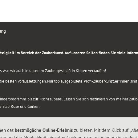
ung
rlässigkeit im Bereich der Zauberkunst. Auf unseren Seiten finden Sie viele Info
lles, was wir auch in unserem Zaubergeschäft in Kloten verkaufen!
ie besten Voraussetzungen. Nur top ausgebildete Profi-Zauberkünstler*innen sind b
 Kinderprogramm bis zur Tischzauberei. Lassen Sie sich faszinieren von meiner Za
berstab, Rose und Gurken.
nen das
bestmögliche Online-Erlebnis
zu bieten. Mit dem Klick auf
„All
nen und die Möglichkeit, einzelne Cookies zuzulassen oder sie zu deakt