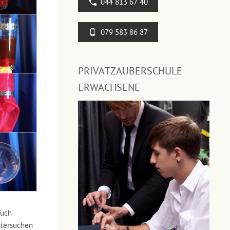
044 813 67 40
079 583 86 87
PRIVATZAUBERSCHULE
ERWACHSENE
Tuch
ntersuchen