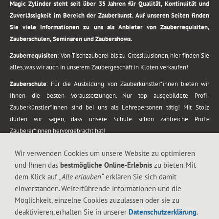
Magic Zylinder steht seit über 35 Jahren für Qualität, Kontinuität und
Zuverlässigkeit im Bereich der Zauberkunst. Auf unseren Seiten finden
Sie viele Informationen zu uns als Anbieter von Zauberrequisiten,
Zauberschulen, Seminaren und Zaubershows.
Zauberrequisiten
: Von Tischzauberei bis zu Grossillusionen, hier finden Sie
alles, was wir auch in unserem Zaubergeschäft in Kloten verkaufen!
Zauberschule
: Für die Ausbildung von Zauberkünstler*innen bieten wir
Ihnen die besten Voraussetzungen. Nur top ausgebildete Profi-
Zauberkünstler*innen sind bei uns als Lehrepersonen tätig! Mit Stolz
dürfen wir sagen, dass unsere Schule schon zahlreiche Profi-
Zauberer*innen hervorgebracht hat!
Zaubershows
: Grosses Repertoire an Zaubershows, diese erstrecken sich
Wir verwenden Cookies um unsere Website zu optimieren
vom Kinderprogramm bis zur Tischzauberei. Lassen Sie sich faszinieren von
und Ihnen das
bestmögliche Online-Erlebnis
zu bieten. Mit
meiner Zauber-Sprech-Show, angerührt mit sprachlichen Sequenzen,
dem Klick auf
„Alle erlauben“
erklären Sie sich damit
gewürzt mit Gags und visuellen Illusionen wie Kaninchen, Vasen, Seilen,
einverstanden. Weiterführende Informationen und die
Flüssigkeit, Seidentuch, Zauberstab, Rose und Gurken.
Möglichkeit, einzelne Cookies zuzulassen oder sie zu
.
deaktivieren, erhalten Sie in unserer
Datenschutzerklärung
.