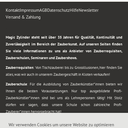
Kontakt
Impressum
AGB
Datenschutz
Hilfe
Newsletter
Versand & Zahlung
.
Magic Zylinder steht seit über 35 Jahren für Qualität, Kontinuität und
Zuverlässigkeit im Bereich der Zauberkunst. Auf unseren Seiten finden
Sie viele Informationen zu uns als Anbieter von Zauberrequisiten,
Zauberschulen, Seminaren und Zaubershows.
Zauberrequisiten
: Von Tischzauberei bis zu Grossillusionen, hier finden Sie
alles, was wir auch in unserem Zaubergeschäft in Kloten verkaufen!
Zauberschule
: Für die Ausbildung von Zauberkünstler*innen bieten wir
Ihnen die besten Voraussetzungen. Nur top ausgebildete Profi-
Zauberkünstler*innen sind bei uns als Lehrepersonen tätig! Mit Stolz
dürfen wir sagen, dass unsere Schule schon zahlreiche Profi-
Zauberer*innen hervorgebracht hat!
Zaubershows
: Grosses Repertoire an Zaubershows, diese erstrecken sich
Wir verwenden Cookies um unsere Website zu optimieren