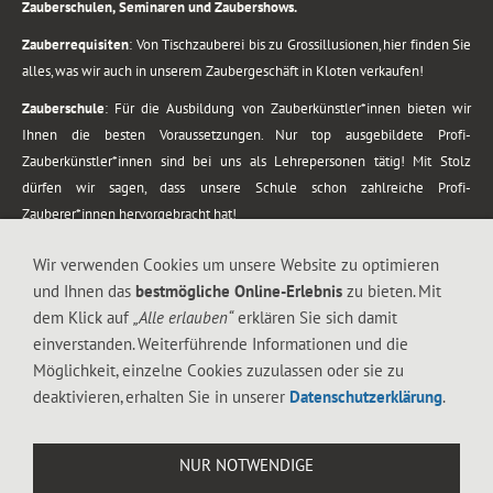
Zauberschulen, Seminaren und Zaubershows.
Zauberrequisiten
: Von Tischzauberei bis zu Grossillusionen, hier finden Sie
alles, was wir auch in unserem Zaubergeschäft in Kloten verkaufen!
Zauberschule
: Für die Ausbildung von Zauberkünstler*innen bieten wir
Ihnen die besten Voraussetzungen. Nur top ausgebildete Profi-
Zauberkünstler*innen sind bei uns als Lehrepersonen tätig! Mit Stolz
dürfen wir sagen, dass unsere Schule schon zahlreiche Profi-
Zauberer*innen hervorgebracht hat!
Zaubershows
: Grosses Repertoire an Zaubershows, diese erstrecken sich
Wir verwenden Cookies um unsere Website zu optimieren
vom Kinderprogramm bis zur Tischzauberei. Lassen Sie sich faszinieren von
und Ihnen das
bestmögliche Online-Erlebnis
zu bieten. Mit
meiner Zauber-Sprech-Show, angerührt mit sprachlichen Sequenzen,
dem Klick auf
„Alle erlauben“
erklären Sie sich damit
gewürzt mit Gags und visuellen Illusionen wie Kaninchen, Vasen, Seilen,
einverstanden. Weiterführende Informationen und die
Flüssigkeit, Seidentuch, Zauberstab, Rose und Gurken.
Möglichkeit, einzelne Cookies zuzulassen oder sie zu
.
deaktivieren, erhalten Sie in unserer
Datenschutzerklärung
.
Alle Rechte vorbehalten. © 1988-2026 Magic Zylinder
NUR NOTWENDIGE
.