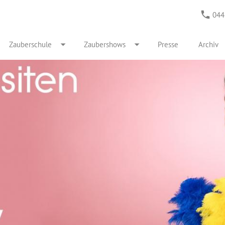
044
Zauberschule
Zaubershows
Presse
Archiv