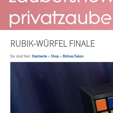
RUBIK-WÜRFEL FINALE
Sie sind hier:
Startseite
»
Shop
»
Bühne/Salon