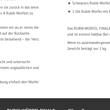
Schwarzes Rubik-Würfel
 sie zurück in das leere
1 Stk. Rubik-Würfel mit
3 x 8 Rubik-Würfeln zu
hmen wir an, er nennt die
Das RUBIK-WÜRFEL FINALE w
d auf der Rückseite
und ist extrem haltbar. Bei
eln bestehend – die "Herz
Wenn es auseinandergenomme
Gewicht beträgt nur 1 kg.
scht und untersucht
t einem unglaublichen und
bung, einfach den Würfel