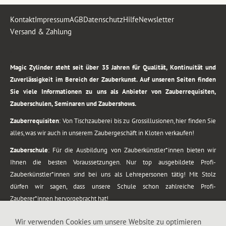
Kontakt
Impressum
AGB
Datenschutz
Hilfe
Newsletter
Versand & Zahlung
.
Magic Zylinder steht seit über 35 Jahren für Qualität, Kontinuität und
Zuverlässigkeit im Bereich der Zauberkunst. Auf unseren Seiten finden
Sie viele Informationen zu uns als Anbieter von Zauberrequisiten,
Zauberschulen, Seminaren und Zaubershows.
Zauberrequisiten
: Von Tischzauberei bis zu Grossillusionen, hier finden Sie
alles, was wir auch in unserem Zaubergeschäft in Kloten verkaufen!
Zauberschule
: Für die Ausbildung von Zauberkünstler*innen bieten wir
Ihnen die besten Voraussetzungen. Nur top ausgebildete Profi-
Zauberkünstler*innen sind bei uns als Lehrepersonen tätig! Mit Stolz
dürfen wir sagen, dass unsere Schule schon zahlreiche Profi-
Zauberer*innen hervorgebracht hat!
Zaubershows
: Grosses Repertoire an Zaubershows, diese erstrecken sich
Wir verwenden Cookies um unsere Website zu optimieren