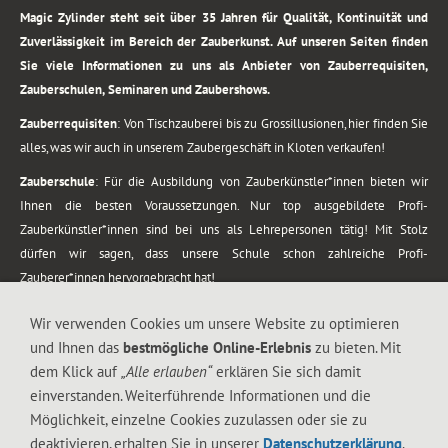
Magic Zylinder steht seit über 35 Jahren für Qualität, Kontinuität und
Zuverlässigkeit im Bereich der Zauberkunst. Auf unseren Seiten finden
Sie viele Informationen zu uns als Anbieter von Zauberrequisiten,
Zauberschulen, Seminaren und Zaubershows.
Zauberrequisiten
: Von Tischzauberei bis zu Grossillusionen, hier finden Sie
alles, was wir auch in unserem Zaubergeschäft in Kloten verkaufen!
Zauberschule
: Für die Ausbildung von Zauberkünstler*innen bieten wir
Ihnen die besten Voraussetzungen. Nur top ausgebildete Profi-
Zauberkünstler*innen sind bei uns als Lehrepersonen tätig! Mit Stolz
dürfen wir sagen, dass unsere Schule schon zahlreiche Profi-
Zauberer*innen hervorgebracht hat!
Zaubershows
: Grosses Repertoire an Zaubershows, diese erstrecken sich
Wir verwenden Cookies um unsere Website zu optimieren
vom Kinderprogramm bis zur Tischzauberei. Lassen Sie sich faszinieren von
und Ihnen das
bestmögliche Online-Erlebnis
zu bieten. Mit
meiner Zauber-Sprech-Show, angerührt mit sprachlichen Sequenzen,
dem Klick auf
„Alle erlauben“
erklären Sie sich damit
gewürzt mit Gags und visuellen Illusionen wie Kaninchen, Vasen, Seilen,
einverstanden. Weiterführende Informationen und die
Flüssigkeit, Seidentuch, Zauberstab, Rose und Gurken.
Möglichkeit, einzelne Cookies zuzulassen oder sie zu
.
deaktivieren, erhalten Sie in unserer
Datenschutzerklärung
.