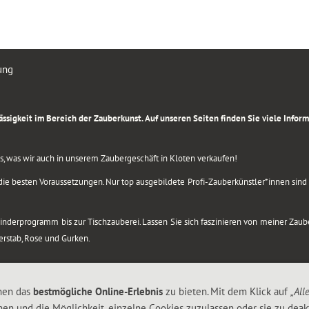
ung
rlässigkeit im Bereich der Zauberkunst. Auf unseren Seiten finden Sie viele Info
lles, was wir auch in unserem Zaubergeschäft in Kloten verkaufen!
ie besten Voraussetzungen. Nur top ausgebildete Profi-Zauberkünstler*innen sind b
 Kinderprogramm bis zur Tischzauberei. Lassen Sie sich faszinieren von meiner Za
berstab, Rose und Gurken.
nen das
bestmögliche Online-Erlebnis
zu bieten. Mit dem Klick auf
„All
nen und die Möglichkeit, einzelne Cookies zuzulassen oder sie zu deakt