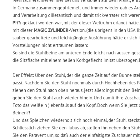
Mehrfach erschienen hier bei uns Versionen auf dem Markt, ent
in Germany zusammengepfriemelt und immer wieder gab es Ärger
und Verarbeitung dilletantisch und damit trickverräterisch ware
Pit"s
geklaut worden war, mit der dieser Weltruhm erlangt hatte
mit dieser
MAGIC ZYLINDER
-Version, (die übrigens in den USA l
sauber gearbeitete und leichtgängige Ausführung hätte er sich 
Vorstellungen nicht erträumen lassen:
So sind die Stuhlbeine am unteren Ende leicht nach aussen ge
die Sitzfläche mit einem hellen Korbgeflecht Imitat überzogen, 
Der Effekt: Über den Stuhl, der die ganze Zeit auf der Bühne ste
passt. Nachdem Sie den Stuhl nochmals durch Hochheben des Par
ziehen den Stuhl nach oben heraus, jetzt allerdings mit den Bei
geben Sie den Stuhl auch wieder hinein. Und damit ihre Zuscha
Foto das weiße h ) ebenfalls auf den Kopf. Doch wenn Sie jetzt
Beinen?!
Und das Spielchen wiederholt sich noch einmal, der Stuhl steck
Schliesslich ziehen Sie den Tubus ab, stellen ihn neben den Stu
Sie den Paravent um, so daß auch der einfältigste Zuschauer mitb