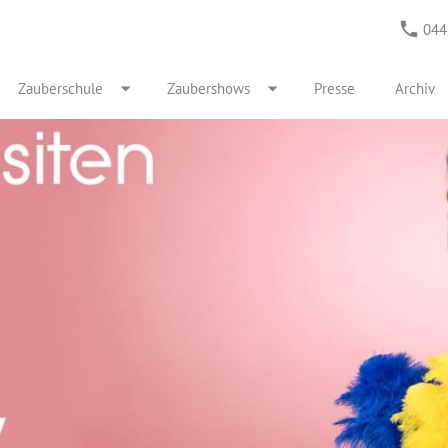
044
Zauberschule
Zaubershows
Presse
Archiv