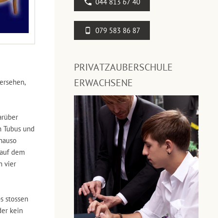
044 813 67 40
079 583 86 87
PRIVATZAUBERSCHULE
ERWACHSENE
ersehen,
arüber
n Tubus und
enauso
(auf dem
n vier
ps stossen
der kein