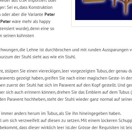
weder aus USA importiert oder
: Sei es, dass Konstruktion
n oder aber die Variante
Peter
.
Peter
wäre mehr als happy
izensiert wurde), denn eine so
in seinen kühnsten
schwungen, die Lehne ist durchbrochen und mit runden Aussparungen v
kurzum der Stuhl sieht aus wie ein Stuhl.
ht, stülpen Sie einen viereckigen, leer vorgezeigten Tubus, der genau d
avents gezeigt haben, greifen Sie nach einer magischen Geste- in de
nen zuerst der Stuhl hat sich im Paravent auf den Kopf gestellt. Und g
uer sich auch erinnern können, drehen Sie das Emblem auf dem Tubus 
 den Paravent hochheben, steht der Stuhl wieder ganz normal auf seine
t immer anders herum im Tubus, als Sie ihn hineingegeben haben.
hl um sich verzweifelt auf diesen zu setzen. Mit einem lockeren Schup
ekommt, dass dieser wirklich leer ist.der Grösse der Requisiten ist lei