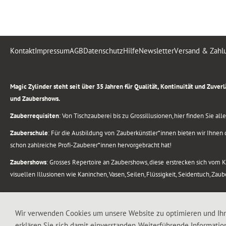
Kontakt
Impressum
AGB
Datenschutz
Hilfe
Newsletter
Versand & Zahl
.
Magic Zylinder steht seit über 35 Jahren für Qualität, Kontinuität und Zuve
und Zaubershows.
Zauberrequisiten
: Von Tischzauberei bis zu Grossillusionen, hier finden Sie a
Zauberschule
: Für die Ausbildung von Zauberkünstler*innen bieten wir Ihnen d
schon zahlreiche Profi-Zauberer*innen hervorgebracht hat!
Zaubershows
: Grosses Repertoire an Zaubershows, diese erstrecken sich vom
visuellen Illusionen wie Kaninchen, Vasen, Seilen, Flüssigkeit, Seidentuch, Zau
.
Alle Rechte vorbehalten. © 1988-2026 Magic Zylinder
Wir verwenden Cookies um unsere Website zu optimieren und Ih
erklären Sie sich damit einverstanden. Weiterführende Informatio
.