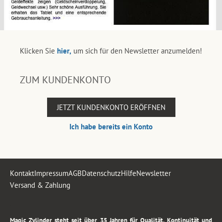
Klicken Sie
hier,
um sich für den Newsletter anzumelden!
ZUM KUNDENKONTO
JETZT KUNDENKONTO ERÖFFNEN
Ich habe bereits ein Konto
Kontakt
Impressum
AGB
Datenschutz
Hilfe
Newsletter
Versand & Zahlung
.
Magic Zylinder steht seit über 35 Jahren für Qualität, Kontinuität und