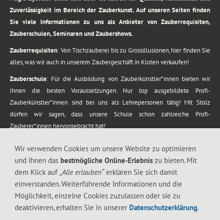
Zuverlässigkeit im Bereich der Zauberkunst. Auf unseren Seiten finden
Sie viele Informationen zu uns als Anbieter von Zauberrequisiten,
Zauberschulen, Seminaren und Zaubershows.
Zauberrequisiten
: Von Tischzauberei bis zu Grossillusionen, hier finden Sie
alles, was wir auch in unserem Zaubergeschäft in Kloten verkaufen!
Zauberschule
: Für die Ausbildung von Zauberkünstler*innen bieten wir
Ihnen die besten Voraussetzungen. Nur top ausgebildete Profi-
Zauberkünstler*innen sind bei uns als Lehrepersonen tätig! Mit Stolz
dürfen wir sagen, dass unsere Schule schon zahlreiche Profi-
Zauberer*innen hervorgebracht hat!
Zaubershows
: Grosses Repertoire an Zaubershows, diese erstrecken sich
Wir verwenden Cookies um unsere Website zu optimieren
vom Kinderprogramm bis zur Tischzauberei. Lassen Sie sich faszinieren von
und Ihnen das
bestmögliche Online-Erlebnis
zu bieten. Mit
meiner Zauber-Sprech-Show, angerührt mit sprachlichen Sequenzen,
dem Klick auf
„Alle erlauben“
erklären Sie sich damit
gewürzt mit Gags und visuellen Illusionen wie Kaninchen, Vasen, Seilen,
einverstanden. Weiterführende Informationen und die
Flüssigkeit, Seidentuch, Zauberstab, Rose und Gurken.
Möglichkeit, einzelne Cookies zuzulassen oder sie zu
.
deaktivieren, erhalten Sie in unserer
Datenschutzerklärung
.