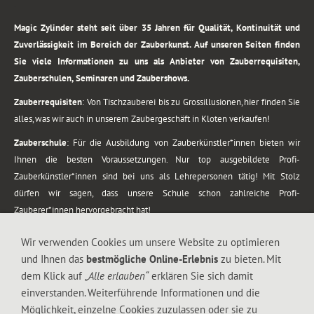
.
Magic Zylinder steht seit über 35 Jahren für Qualität, Kontinuität und
Zuverlässigkeit im Bereich der Zauberkunst. Auf unseren Seiten finden
Sie viele Informationen zu uns als Anbieter von Zauberrequisiten,
Zauberschulen, Seminaren und Zaubershows.
Zauberrequisiten
: Von Tischzauberei bis zu Grossillusionen, hier finden Sie
alles, was wir auch in unserem Zaubergeschäft in Kloten verkaufen!
Zauberschule
: Für die Ausbildung von Zauberkünstler*innen bieten wir
Ihnen die besten Voraussetzungen. Nur top ausgebildete Profi-
Zauberkünstler*innen sind bei uns als Lehrepersonen tätig! Mit Stolz
dürfen wir sagen, dass unsere Schule schon zahlreiche Profi-
Zauberer*innen hervorgebracht hat!
Zaubershows
: Grosses Repertoire an Zaubershows, diese erstrecken sich
Wir verwenden Cookies um unsere Website zu optimieren
vom Kinderprogramm bis zur Tischzauberei. Lassen Sie sich faszinieren von
und Ihnen das
bestmögliche Online-Erlebnis
zu bieten. Mit
meiner Zauber-Sprech-Show, angerührt mit sprachlichen Sequenzen,
dem Klick auf
„Alle erlauben“
erklären Sie sich damit
gewürzt mit Gags und visuellen Illusionen wie Kaninchen, Vasen, Seilen,
einverstanden. Weiterführende Informationen und die
Flüssigkeit, Seidentuch, Zauberstab, Rose und Gurken.
Möglichkeit, einzelne Cookies zuzulassen oder sie zu