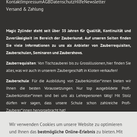
Kontakt
Impressum
AGB
Datenschutz
Hilfe
Newsletter
Versand & Zahlung
.
Magic Zylinder steht seit über 35 Jahren für Qualität, Kontinuität und
Zuverlässigkeit im Bereich der Zauberkunst. Auf unseren Seiten finden
Sie viele Informationen zu uns als Anbieter von Zauberrequisiten,
Zauberschulen, Seminaren und Zaubershows.
Zauberrequisiten
: Von Tischzauberei bis zu Grossillusionen, hier finden Sie
alles, was wir auch in unserem Zaubergeschäft in Kloten verkaufen!
Zauberschule
: Für die Ausbildung von Zauberkünstler*innen bieten wir
Ihnen die besten Voraussetzungen. Nur top ausgebildete Profi-
Zauberkünstler*innen sind bei uns als Lehrepersonen tätig! Mit Stolz
dürfen wir sagen, dass unsere Schule schon zahlreiche Profi-
Zauberer*innen hervorgebracht hat!
Zaubershows
: Grosses Repertoire an Zaubershows, diese erstrecken sich
Wir verwenden Cookies um unsere Website zu optimieren
vom Kinderprogramm bis zur Tischzauberei. Lassen Sie sich faszinieren von
und Ihnen das
bestmögliche Online-Erlebnis
zu bieten. Mit
meiner Zauber-Sprech-Show, angerührt mit sprachlichen Sequenzen,