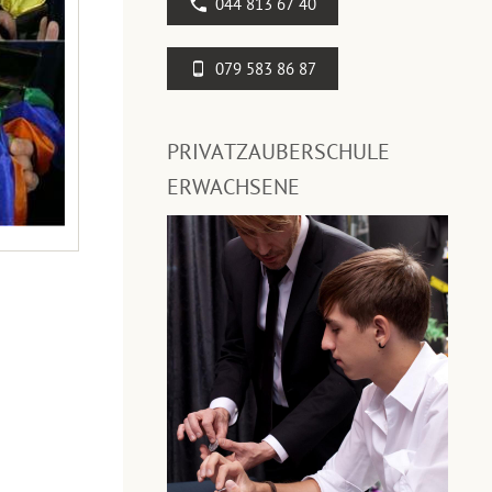
044 813 67 40
079 583 86 87
PRIVATZAUBERSCHULE
ERWACHSENE