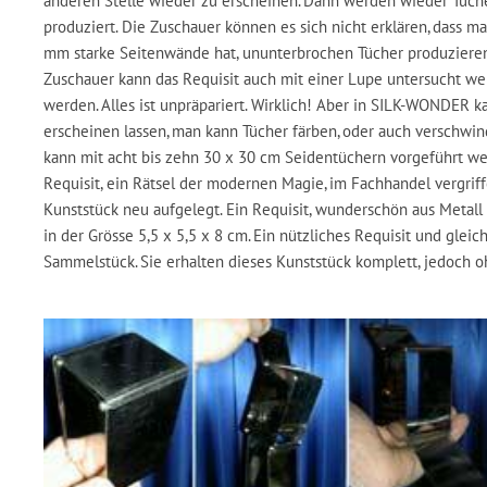
anderen Stelle wieder zu erscheinen. Dann werden wieder Tüc
produziert. Die Zuschauer können es sich nicht erklären, dass ma
mm starke Seitenwände hat, ununterbrochen Tücher produziere
Zuschauer kann das Requisit auch mit einer Lupe untersucht we
werden. Alles ist unpräpariert. Wirklich! Aber in SILK-WONDER 
erscheinen lassen, man kann Tücher färben, oder auch verschwin
kann mit acht bis zehn 30 x 30 cm Seidentüchern vorgeführt we
Requisit, ein Rätsel der modernen Magie, im Fachhandel vergrif
Kunststück neu aufgelegt. Ein Requisit, wunderschön aus Metall 
in der Grösse 5,5 x 5,5 x 8 cm. Ein nützliches Requisit und gleic
Sammelstück. Sie erhalten dieses Kunststück komplett, jedoch o