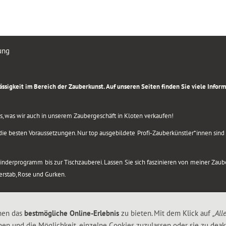
ung
rlässigkeit im Bereich der Zauberkunst. Auf unseren Seiten finden Sie viele Info
lles, was wir auch in unserem Zaubergeschäft in Kloten verkaufen!
ie besten Voraussetzungen. Nur top ausgebildete Profi-Zauberkünstler*innen sind b
 Kinderprogramm bis zur Tischzauberei. Lassen Sie sich faszinieren von meiner Za
berstab, Rose und Gurken.
nen das
bestmögliche Online-Erlebnis
zu bieten. Mit dem Klick auf
„All
nen und die Möglichkeit, einzelne Cookies zuzulassen oder sie zu deakt