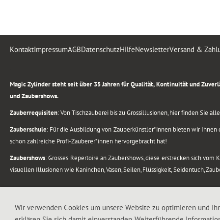
Kontakt
Impressum
AGB
Datenschutz
Hilfe
Newsletter
Versand & Zahl
.
Magic Zylinder steht seit über 35 Jahren für Qualität, Kontinuität und Zuve
und Zaubershows.
Zauberrequisiten
: Von Tischzauberei bis zu Grossillusionen, hier finden Sie a
Zauberschule
: Für die Ausbildung von Zauberkünstler*innen bieten wir Ihnen d
schon zahlreiche Profi-Zauberer*innen hervorgebracht hat!
Zaubershows
: Grosses Repertoire an Zaubershows, diese erstrecken sich vom
visuellen Illusionen wie Kaninchen, Vasen, Seilen, Flüssigkeit, Seidentuch, Zau
.
Alle Rechte vorbehalten. © 1988-2026 Magic Zylinder
Wir verwenden Cookies um unsere Website zu optimieren und Ih
erklären Sie sich damit einverstanden. Weiterführende Informatio
.