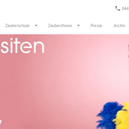
044
Zauberschule
Zaubershows
Presse
Archiv