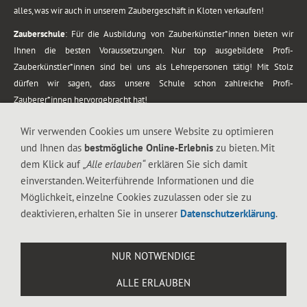
alles, was wir auch in unserem Zaubergeschäft in Kloten verkaufen!
Zauberschule
: Für die Ausbildung von Zauberkünstler*innen bieten wir
Ihnen die besten Voraussetzungen. Nur top ausgebildete Profi-
Zauberkünstler*innen sind bei uns als Lehrepersonen tätig! Mit Stolz
dürfen wir sagen, dass unsere Schule schon zahlreiche Profi-
Zauberer*innen hervorgebracht hat!
Zaubershows
: Grosses Repertoire an Zaubershows, diese erstrecken sich
Wir verwenden Cookies um unsere Website zu optimieren
vom Kinderprogramm bis zur Tischzauberei. Lassen Sie sich faszinieren von
und Ihnen das
bestmögliche Online-Erlebnis
zu bieten. Mit
meiner Zauber-Sprech-Show, angerührt mit sprachlichen Sequenzen,
dem Klick auf
„Alle erlauben“
erklären Sie sich damit
gewürzt mit Gags und visuellen Illusionen wie Kaninchen, Vasen, Seilen,
einverstanden. Weiterführende Informationen und die
Flüssigkeit, Seidentuch, Zauberstab, Rose und Gurken.
Möglichkeit, einzelne Cookies zuzulassen oder sie zu
.
deaktivieren, erhalten Sie in unserer
Datenschutzerklärung
.
Alle Rechte vorbehalten. © 1988-2026 Magic Zylinder
NUR NOTWENDIGE
.
ALLE ERLAUBEN
044 813 67 40
Flughafenstrasse 4, 8302 Kloten