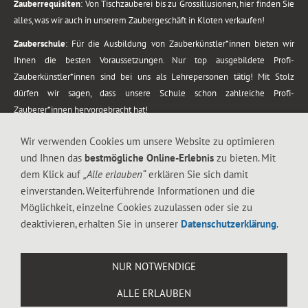
Zauberrequisiten
: Von Tischzauberei bis zu Grossillusionen, hier finden Sie
alles, was wir auch in unserem Zaubergeschäft in Kloten verkaufen!
Zauberschule
: Für die Ausbildung von Zauberkünstler*innen bieten wir
Ihnen die besten Voraussetzungen. Nur top ausgebildete Profi-
Zauberkünstler*innen sind bei uns als Lehrepersonen tätig! Mit Stolz
dürfen wir sagen, dass unsere Schule schon zahlreiche Profi-
Zauberer*innen hervorgebracht hat!
Zaubershows
: Grosses Repertoire an Zaubershows, diese erstrecken sich
Wir verwenden Cookies um unsere Website zu optimieren
vom Kinderprogramm bis zur Tischzauberei. Lassen Sie sich faszinieren von
und Ihnen das
bestmögliche Online-Erlebnis
zu bieten. Mit
meiner Zauber-Sprech-Show, angerührt mit sprachlichen Sequenzen,
dem Klick auf
„Alle erlauben“
erklären Sie sich damit
gewürzt mit Gags und visuellen Illusionen wie Kaninchen, Vasen, Seilen,
einverstanden. Weiterführende Informationen und die
Flüssigkeit, Seidentuch, Zauberstab, Rose und Gurken.
Möglichkeit, einzelne Cookies zuzulassen oder sie zu
.
deaktivieren, erhalten Sie in unserer
Datenschutzerklärung
.
Alle Rechte vorbehalten. © 1988-2026 Magic Zylinder
NUR NOTWENDIGE
.
ALLE ERLAUBEN
044 813 67 40
Flughafenstrasse 4, 8302 Kloten