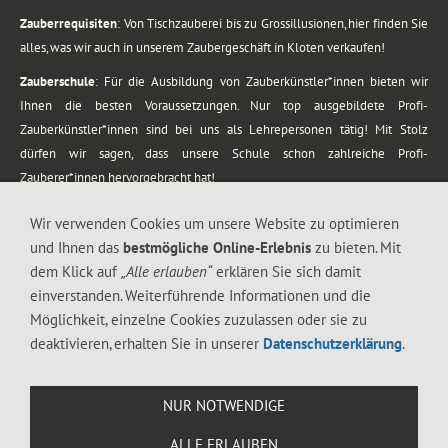
Zauberrequisiten
: Von Tischzauberei bis zu Grossillusionen, hier finden Sie
alles, was wir auch in unserem Zaubergeschäft in Kloten verkaufen!
Zauberschule
: Für die Ausbildung von Zauberkünstler*innen bieten wir
Ihnen die besten Voraussetzungen. Nur top ausgebildete Profi-
Zauberkünstler*innen sind bei uns als Lehrepersonen tätig! Mit Stolz
dürfen wir sagen, dass unsere Schule schon zahlreiche Profi-
Zauberer*innen hervorgebracht hat!
Zaubershows
: Grosses Repertoire an Zaubershows, diese erstrecken sich
Wir verwenden Cookies um unsere Website zu optimieren
vom Kinderprogramm bis zur Tischzauberei. Lassen Sie sich faszinieren von
und Ihnen das
bestmögliche Online-Erlebnis
zu bieten. Mit
meiner Zauber-Sprech-Show, angerührt mit sprachlichen Sequenzen,
dem Klick auf
„Alle erlauben“
erklären Sie sich damit
gewürzt mit Gags und visuellen Illusionen wie Kaninchen, Vasen, Seilen,
einverstanden. Weiterführende Informationen und die
Flüssigkeit, Seidentuch, Zauberstab, Rose und Gurken.
Möglichkeit, einzelne Cookies zuzulassen oder sie zu
.
deaktivieren, erhalten Sie in unserer
Datenschutzerklärung
.
Alle Rechte vorbehalten. © 1988-2026 Magic Zylinder
NUR NOTWENDIGE
.
ALLE ERLAUBEN
044 813 67 40
Flughafenstrasse 4, 8302 Kloten