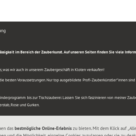
ung
rlässigkeit im Bereich der Zauberkunst. Auf unseren Seiten finden Sie viele Info
lles, was wir auch in unserem Zaubergeschäft in Kloten verkaufen!
ie besten Voraussetzungen. Nur top ausgebildete Profi-Zauberkünstler*innen sind b
 Kinderprogramm bis zur Tischzauberei. Lassen Sie sich faszinieren von meiner Za
berstab, Rose und Gurken.
nen das
bestmögliche Online-Erlebnis
zu bieten. Mit dem Klick auf
„All
nen und die Möglichkeit, einzelne Cookies zuzulassen oder sie zu deakt