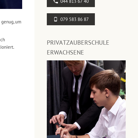
044 813 67 40
079 583 86 87
s genug, um
ich
PRIVATZAUBERSCHULE
ioniert.
ERWACHSENE