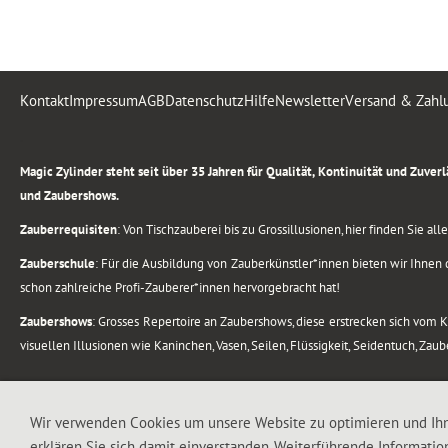
Kontakt
Impressum
AGB
Datenschutz
Hilfe
Newsletter
Versand & Zahl
.
Magic Zylinder steht seit über 35 Jahren für Qualität, Kontinuität und Zuve
und Zaubershows.
Zauberrequisiten
: Von Tischzauberei bis zu Grossillusionen, hier finden Sie a
Zauberschule
: Für die Ausbildung von Zauberkünstler*innen bieten wir Ihnen d
schon zahlreiche Profi-Zauberer*innen hervorgebracht hat!
Zaubershows
: Grosses Repertoire an Zaubershows, diese erstrecken sich vom
visuellen Illusionen wie Kaninchen, Vasen, Seilen, Flüssigkeit, Seidentuch, Zau
.
Alle Rechte vorbehalten. © 1988-2026 Magic Zylinder
Wir verwenden Cookies um unsere Website zu optimieren und Ih
erklären Sie sich damit einverstanden. Weiterführende Informatio
.