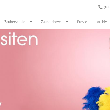
044
Zauberschule
Zaubershows
Presse
Archiv