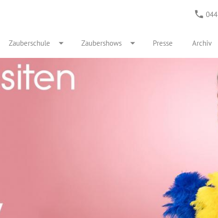
044
Zauberschule
Zaubershows
Presse
Archiv