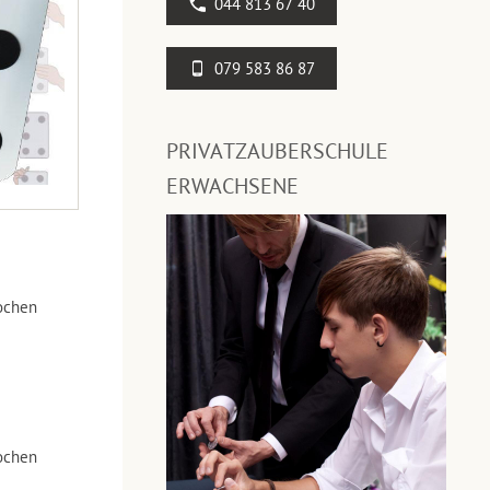
044 813 67 40
079 583 86 87
PRIVATZAUBERSCHULE
ERWACHSENE
ochen
ochen