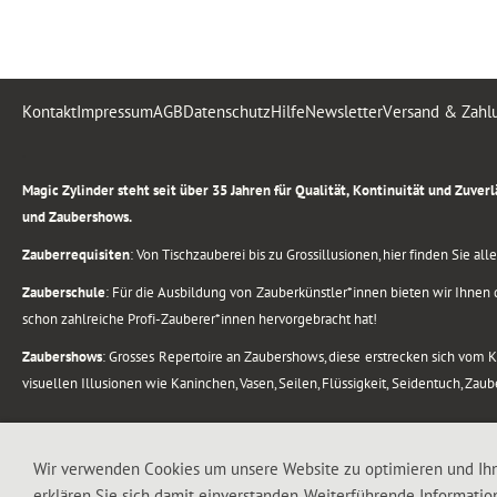
Kontakt
Impressum
AGB
Datenschutz
Hilfe
Newsletter
Versand & Zahl
.
Magic Zylinder steht seit über 35 Jahren für Qualität, Kontinuität und Zuve
und Zaubershows.
Zauberrequisiten
: Von Tischzauberei bis zu Grossillusionen, hier finden Sie a
Zauberschule
: Für die Ausbildung von Zauberkünstler*innen bieten wir Ihnen d
schon zahlreiche Profi-Zauberer*innen hervorgebracht hat!
Zaubershows
: Grosses Repertoire an Zaubershows, diese erstrecken sich vom
visuellen Illusionen wie Kaninchen, Vasen, Seilen, Flüssigkeit, Seidentuch, Zau
.
Alle Rechte vorbehalten. © 1988-2026 Magic Zylinder
Wir verwenden Cookies um unsere Website zu optimieren und Ih
erklären Sie sich damit einverstanden. Weiterführende Informatio
.