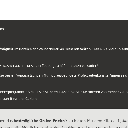
ung
rlässigkeit im Bereich der Zauberkunst. Auf unseren Seiten finden Sie viele Info
lles, was wir auch in unserem Zaubergeschäft in Kloten verkaufen!
ie besten Voraussetzungen. Nur top ausgebildete Profi-Zauberkünstler*innen sind b
 Kinderprogramm bis zur Tischzauberei. Lassen Sie sich faszinieren von meiner Za
berstab, Rose und Gurken.
nen das
bestmögliche Online-Erlebnis
zu bieten. Mit dem Klick auf
„All
nen und die Möglichkeit, einzelne Cookies zuzulassen oder sie zu deakt