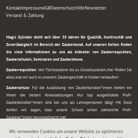
Kontakt
Impressum
AGB
Datenschutz
Hilfe
Newsletter
Versand & Zahlung
.
Magic Zylinder steht seit über 35 Jahren für Qualität, Kontinuität und
Zuverlässigkeit im Bereich der Zauberkunst. Auf unseren Seiten finden
Sie viele Informationen zu uns als Anbieter von Zauberrequisiten,
Zauberschulen, Seminaren und Zaubershows.
Zauberrequisiten
: Von Tischzauberei bis zu Grossillusionen, hier finden Sie
alles, was wir auch in unserem Zaubergeschäft in Kloten verkaufen!
Zauberschule
: Für die Ausbildung von Zauberkünstler*innen bieten wir
Ihnen die besten Voraussetzungen. Nur top ausgebildete Profi-
Zauberkünstler*innen sind bei uns als Lehrepersonen tätig! Mit Stolz
dürfen wir sagen, dass unsere Schule schon zahlreiche Profi-
Zauberer*innen hervorgebracht hat!
Zaubershows
: Grosses Repertoire an Zaubershows, diese erstrecken sich
Wir verwenden Cookies um unsere Website zu optimieren
vom Kinderprogramm bis zur Tischzauberei. Lassen Sie sich faszinieren von