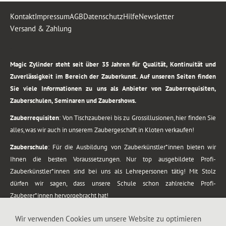
Kontakt
Impressum
AGB
Datenschutz
Hilfe
Newsletter
Versand & Zahlung
.
Magic Zylinder steht seit über 35 Jahren für Qualität, Kontinuität und
Zuverlässigkeit im Bereich der Zauberkunst. Auf unseren Seiten finden
Sie viele Informationen zu uns als Anbieter von Zauberrequisiten,
Zauberschulen, Seminaren und Zaubershows.
Zauberrequisiten
: Von Tischzauberei bis zu Grossillusionen, hier finden Sie
alles, was wir auch in unserem Zaubergeschäft in Kloten verkaufen!
Zauberschule
: Für die Ausbildung von Zauberkünstler*innen bieten wir
Ihnen die besten Voraussetzungen. Nur top ausgebildete Profi-
Zauberkünstler*innen sind bei uns als Lehrepersonen tätig! Mit Stolz
dürfen wir sagen, dass unsere Schule schon zahlreiche Profi-
Zauberer*innen hervorgebracht hat!
Zaubershows
: Grosses Repertoire an Zaubershows, diese erstrecken sich
Wir verwenden Cookies um unsere Website zu optimieren
vom Kinderprogramm bis zur Tischzauberei. Lassen Sie sich faszinieren von